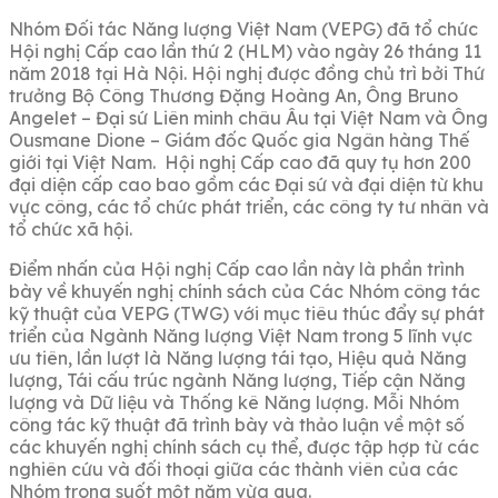
Nhóm Đối tác Năng lượng Việt Nam (VEPG) đã tổ chức
Hội nghị Cấp cao lần thứ 2 (HLM) vào ngày 26 tháng 11
năm 2018 tại Hà Nội. Hội nghị được đồng chủ trì bởi Thứ
trưởng Bộ Công Thương Đặng Hoàng An, Ông Bruno
Angelet – Đại sứ Liên minh châu Âu tại Việt Nam và Ông
Ousmane Dione – Giám đốc Quốc gia Ngân hàng Thế
giới tại Việt Nam. Hội nghị Cấp cao đã quy tụ hơn 200
đại diện cấp cao bao gồm các Đại sứ và đại diện từ khu
vực công, các tổ chức phát triển, các công ty tư nhân và
tổ chức xã hội.
Điểm nhấn của Hội nghị Cấp cao lần này là phần trình
bày về khuyến nghị chính sách của Các Nhóm công tác
kỹ thuật của VEPG (TWG) với mục tiêu thúc đẩy sự phát
triển của Ngành Năng lượng Việt Nam trong 5 lĩnh vực
ưu tiên, lần lượt là Năng lượng tái tạo, Hiệu quả Năng
lượng, Tái cấu trúc ngành Năng lượng, Tiếp cận Năng
lượng và Dữ liệu và Thống kê Năng lượng. Mỗi Nhóm
công tác kỹ thuật đã trình bày và thảo luận về một số
các khuyến nghị chính sách cụ thể, được tập hợp từ các
nghiên cứu và đối thoại giữa các thành viên của các
Nhóm trong suốt một năm vừa qua.