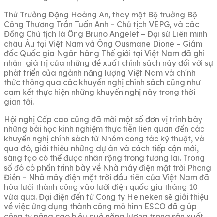
Thứ Trưởng Đặng Hoàng An, thay mặt Bộ trưởng Bộ
Công Thương Trần Tuấn Anh – Chủ tịch VEPG, và các
Đồng Chủ tịch là Ông Bruno Angelet – Đại sứ Liên minh
châu Âu tại Việt Nam và Ông Ousmane Dione – Giám
đốc Quốc gia Ngân hàng Thế giới tại Việt Nam đã ghi
nhận giá trị của những đề xuất chính sách này đối với sự
phát triển của ngành năng lượng Việt Nam và chính
thức thông qua các khuyến nghị chính sách cũng như
cam kết thực hiện những khuyến nghị này trong thời
gian tới.
Hội nghị Cấp cao cũng đã mời một số đơn vị trình bày
những bài học kinh nghiệm thực tiễn liên quan đến các
khuyến nghị chính sách từ Nhóm công tác kỹ thuật, và
qua đó, giới thiệu những dự án và cách tiếp cận mới,
sáng tạo có thể được nhân rộng trong tương lai. Trong
số đó có phần trình bày về Nhà máy điện mặt trời Phong
Điền – Nhà máy điện mặt trời đầu tiên của Việt Nam đã
hòa lưới thành công vào lưới điện quốc gia tháng 10
vừa qua. Đại điện đến từ Công ty Heineken sẽ giới thiệu
về việc ứng dụng thành công mô hình ESCO đã giúp
công ty nâng cao hiệu quả năng lượng trong sản xuất.