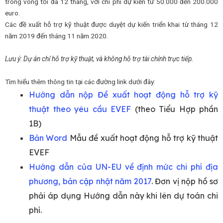
trong vòng tối đa 12 tháng, với chi phí dự kiến từ 50.000 đến 200.000
euro.
Các đề xuất hỗ trợ kỹ thuật được duyệt dự kiến triển khai từ tháng 12
năm 2019 đến tháng 11 năm 2020.
Lưu ý: Dự án chỉ
hỗ trợ kỹ thuật
, và
không hỗ trợ tài chính trực tiếp
.
Tìm hiểu thêm thông tin tại các đường link dưới đây:
Hướng dẫn nộp Đề xuất hoạt động hỗ trợ kỹ
thuật theo yêu cầu EVEF
(theo Tiểu Hợp phần
1B)
Bản Word
Mẫu đề xuất hoạt động hỗ trợ kỹ thuật
EVEF
Hướng dẫn của UN-EU về định mức chi phí địa
phương, bản cập nhật năm 2017
. Đơn vị nộp hồ sơ
phải áp dụng Hướng dẫn này khi lên dự toán chi
phí.