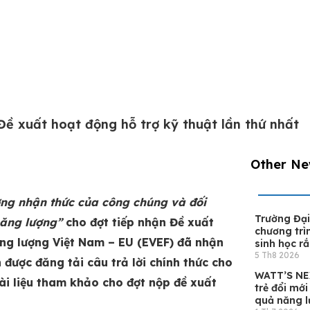
Đề xuất hoạt động hỗ trợ kỹ thuật lần thứ nhất
Other Ne
ờng nhận thức của công chúng và đối
Trường Đại
 năng lượng”
cho đợt tiếp nhận Đề xuất
chương trì
ng lượng Việt Nam – EU (EVEF) đã nhận
sinh học rắ
5 Th8 2026
 được đăng tải câu trả lời chính thức cho
WATT’S NEX
ài liệu tham khảo cho đợt nộp đề xuất
trẻ đổi mới
quả năng 