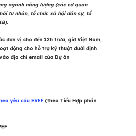
rong ngành năng lượng (các cơ quan
i tư nhân, tổ chức xã hội dân sự, tổ
1B).
c đơn vị cho đến 12h trưa, giờ Việt Nam,
oạt động cho hỗ trợ kỹ thuật dưới định
vào địa chỉ email của Dự án
theo yêu cầu EVEF
(theo Tiểu Hợp phần
VEF