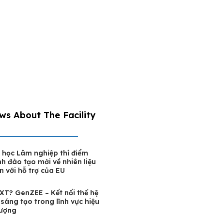
ws About The Facility
 học Lâm nghiệp thí điểm
nh đào tạo mới về nhiên liệu
n với hỗ trợ của EU
T? GenZEE – Kết nối thế hệ
 sáng tạo trong lĩnh vực hiệu
lượng