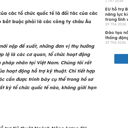
1 Th7 2026
EU hỗ trợ 
của các tổ chức quốc tế là đối tác của các
năng lực k
trong lĩnh
ó bắt buộc phải là các công ty châu Âu
29 Th6 2026
Đào tạo nâ
thống độn
23 Th6 2026
 mời nộp đề xuất, những đơn vị thụ hưởng
ợp lệ là các cơ quan, tổ chức hoạt động
 pháp nhân tại Việt Nam. Chúng tôi rất
a hoạt động hỗ trợ kỹ thuật. Chi tiết hợp
ác cần được trình bày cụ thể trong hồ sơ
bất kỳ tổ chức quốc tế nào, không giới hạn