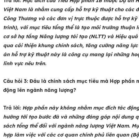
Trả lời:
Mục đích của Tiểu Hợp phần 1B thuộc Dự án 
Việt Nam là nhằm cung cấp hỗ trợ kỹ thuật cho các 
Công Thương và các đơn vị trực thuộc được hỗ trợ kỹ
trình), với mục tiêu tổng thể là tạo môi trường thuận
cơ sở hạ tầng Năng lượng tái tạo (NLTT) và Hiệu qu
qua cải thiện khung chính sách, tăng cường năng lực
án hỗ trợ kỹ thuật này là công cụ mang lại những hoạ
lĩnh vực nêu trên.
Câu hỏi 3: Đâu là chính sách mục tiêu mà Hợp phần n
động lên ngành năng lượng?
Trả lời:
Hợp phần này không nhằm mục đích tác động 
hướng tới tạo bước đà và những đóng góp nội dung q
sách tổng thể đối với ngành năng lượng Việt Nam. Mụ
hợp làm việc với các cơ quan chính phủ liên quan (B