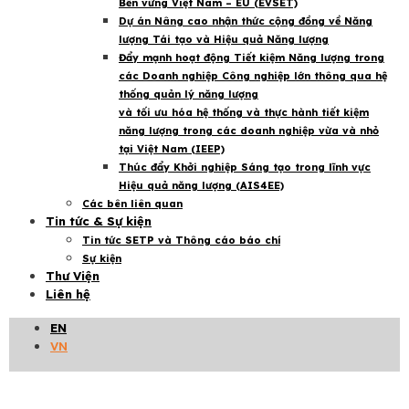
Bền vững Việt Nam – EU (EVSET)
Dự án Nâng cao nhận thức cộng đồng về Năng
lượng Tái tạo và Hiệu quả Năng lượng
Đẩy mạnh hoạt động Tiết kiệm Năng lượng trong
các Doanh nghiệp Công nghiệp lớn thông qua hệ
thống quản lý năng lượng
EVSET
và tối ưu hóa hệ thống và thực hành tiết kiệm
năng lượng trong các doanh nghiệp vừa và nhỏ
Trường Đại học Lâm nghiệp thí điểm chương trình
đào tạo mới về nhiên liệu sinh học rắn với hỗ trợ
tại Việt Nam (IEEP)
của EU
Thúc đẩy Khởi nghiệp Sáng tạo trong lĩnh vực
Hiệu quả năng lượng (AIS4EE)
HÀ NỘI, ngày 3–4/8/2026 – 25 sinh viên Trường Đại học
Các bên liên quan
Lâm nghiệp (VNUF) cùng
Tin tức & Sự kiện
Tin tức SETP và Thông cáo báo chí
Xem thêm »
5 Th8 2026
Sự kiện
Thư Viện
Liên hệ
EN
VN