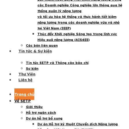
các Doanh nghiệp Công nghiệp lớn thông qua hệ
thống quản lý năng lượng
và tối ưu hóa hệ thống và thực hành tiết kiệm
năng lượng trong các doanh nghiệp vừa và nhỏ
tại Việt Nam (IEEP)
Thúc đẩy Khởi nghiệp Sáng tạo trong lĩnh vực
Hiệu quả năng lượng (AIS4EE)
Các bên liên quan
Tin tức & Sự kiện
Tin tức SETP và Thông cáo báo chí
Sự kiện
Thư Viện
Liên hệ
Tin tức mới nhất
Trang chủ
Về SETP
Giới thiệu
Hỗ trợ ngân sách
Dự án hỗ trợ bổ sung
Dự án Hỗ trợ kỹ thuật Chuyển dịch Năng lượng