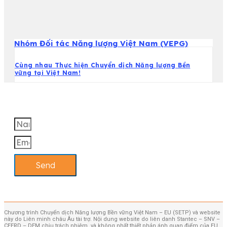
Nhóm Đối tác Năng lượng Việt Nam (VEPG)
Cùng nhau Thực hiện Chuyển dịch Năng lượng Bền
vững tại Việt Nam!
Send
Chương trình Chuyển dịch Năng lượng Bền vững Việt Nam – EU (SETP) và website
này do Liên minh châu Âu tài trợ. Nội dung website do liên danh Stantec – SNV –
CEERD – DEM chịu trách nhiệm, và không nhất thiết phản ánh quan điểm của EU.