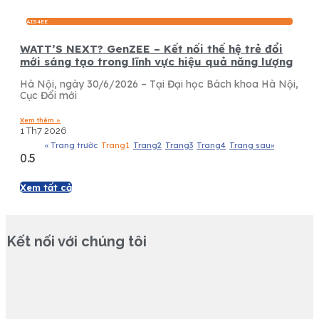
AIS4EE
WATT’S NEXT? GenZEE – Kết nối thế hệ trẻ đổi
mới sáng tạo trong lĩnh vực hiệu quả năng lượng
Hà Nội, ngày 30/6/2026 – Tại Đại học Bách khoa Hà Nội,
Cục Đổi mới
Xem thêm »
1 Th7 2026
« Trang trước
Trang
1
Trang
2
Trang
3
Trang
4
Trang sau»
Xem tất cả
Kết nối với chúng tôi