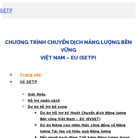
SETP
CHƯƠNG TRÌNH CHUYỂN DỊCH NĂNG LƯỢNG BỀN
VỮNG
VIỆT NAM – EU (SETP)
Trang chủ
Về SETP
Giới thiệu
Hỗ trợ ngân sách
Dự án hỗ trợ bổ sung
Dự án Hỗ trợ kỹ thuật Chuyển dịch Năng lượng
Bền vững Việt Nam – EU (EVSET)
Dự án Nâng cao nhận thức cộng đồng về Năng
lượng Tái tạo và Hiệu quả Năng lượng
Đẩy mạnh hoạt động Tiết kiệm Năng lượng trong