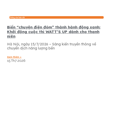
Thông cáo báo chí
Biến “chuyện điện đóm” thành hành động xanh:
Khởi động cuộc thi WATT’S UP dành cho thanh
niên
Hà Nội, ngày 15/7/2026 – Sáng kiến truyền thông về
chuyển dịch năng lượng bền
Xem thêm »
15 Th7 2026