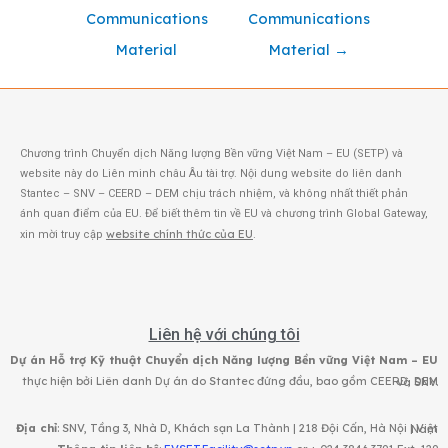
Communications
Communications
Material
Material
→
Chương trình Chuyển dịch Năng lượng Bền vững Việt Nam – EU (SETP) và
website này do Liên minh châu Âu tài trợ. Nội dung website do liên danh
Stantec – SNV – CEERD – DEM chịu trách nhiệm, và không nhất thiết phản
ánh quan điểm của EU. Để biết thêm tin về EU và chương trình Global Gateway,
website chính thức của EU
xin mời truy cập
.
Liên hệ với chúng tôi
Dự án Hỗ trợ Kỹ thuật Chuyển dịch Năng lượng Bền vững Việt Nam – EU
thực hiện bởi Liên danh Dự án do Stantec đứng đầu, bao gồm CEERD, DEM và SNV.
Địa chỉ
: SNV, Tầng 3, Nhà D, Khách sạn La Thành | 218 Đội Cấn, Hà Nội | Việt Nam