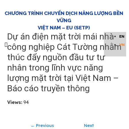
CHƯƠNG TRÌNH CHUYỂN DỊCH NĂNG LƯỢNG BỀN
VỮNG
VIỆT NAM – EU (SETP)
Dự án điện mặt trời mái nhà
EN
công nghiệp Cát Tường nhằm
VN
thúc đẩy nguồn đầu tư tư
Về SETP
Tin tức & Sự kiện
Thư Viện
Liên hệ
Trang chủ
nhân trong lĩnh vực năng
lượng mặt trời tại Việt Nam –
Báo cáo truyền thông
Views:
94
←
Previous
Next