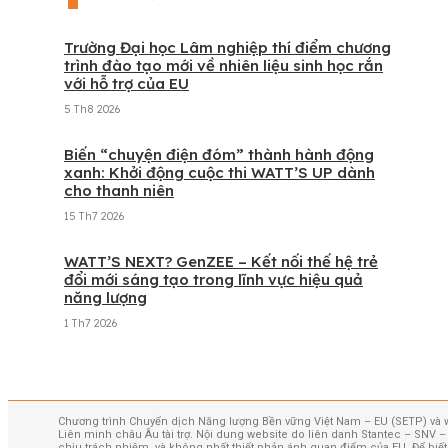
Trường Đại học Lâm nghiệp thí điểm chương
trình đào tạo mới về nhiên liệu sinh học rắn
với hỗ trợ của EU
5 Th8 2026
Biến “chuyện điện đóm” thành hành động
xanh: Khởi động cuộc thi WATT’S UP dành
cho thanh niên
15 Th7 2026
WATT’S NEXT? GenZEE – Kết nối thế hệ trẻ
đổi mới sáng tạo trong lĩnh vực hiệu quả
năng lượng
1 Th7 2026
Xem thêm
Chương trình Chuyển dịch Năng lượng Bền vững Việt Nam – EU (SETP) và 
Liên minh châu Âu tài trợ. Nội dung website do liên danh Stantec – SNV
chịu trách nhiệm, và không nhất thiết phản ánh quan điểm của EU. Để biết