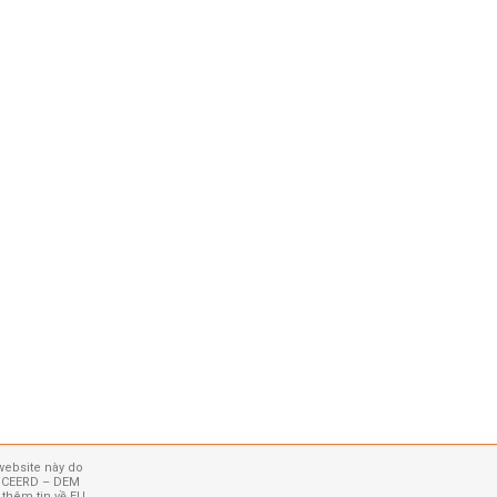
website này do
 – CEERD – DEM
 thêm tin về EU