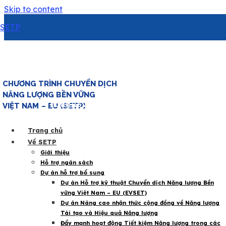
Skip to content
SETP
Ban Chỉ đạo Chương trình Chu
vững Việt Nam – EU họp lần thứ
CHƯƠNG TRÌNH CHUYỂN DỊCH
|
NĂNG LƯỢNG BỀN VỮNG
Năng lượng Việt Nam
5 Tháng 12 2024
VIỆT NAM – EU (SETP)
,
SETP
Trang chủ
Về SETP
Giới thiệu
Hỗ trợ ngân sách
Dự án hỗ trợ bổ sung
Dự án Hỗ trợ kỹ thuật Chuyển dịch Năng lượng Bền
vững Việt Nam – EU (EVSET)
Dự án Nâng cao nhận thức cộng đồng về Năng lượng
Chiều 4/12, tại Hà Nội, Ban Chỉ đạo Chương trình Chuy
Tái tạo và Hiệu quả Năng lượng
họp lần thứ 3 nhằm cập nhật tiến độ giải ngân gói hỗ trợ
Đẩy mạnh hoạt động Tiết kiệm Năng lượng trong các