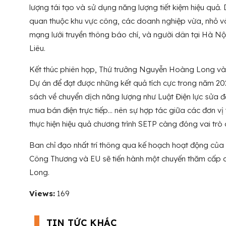
lượng tái tạo và sử dụng năng lượng tiết kiệm hiệu quả
quan thuộc khu vực công, các doanh nghiệp vừa, nhỏ và
mạng lưới truyền thông báo chí, và người dân tại Hà N
Liêu.
Kết thúc phiên họp, Thứ trưởng Nguyễn Hoàng Long và Đạ
Dự án để đạt được những kết quả tích cực trong năm 20
sách về chuyển dịch năng lượng như Luật Điện lực sửa đổ
mua bán điện trực tiếp… nên sự hợp tác giữa các đơn v
thực hiện hiệu quả chương trình SETP càng đóng vai trò 
Ban chỉ đạo nhất trí thông qua kế hoạch hoạt động của 
Công Thương và EU sẽ tiến hành một chuyến thăm cấp c
Long.
Views:
169
TIN TỨC KHÁC