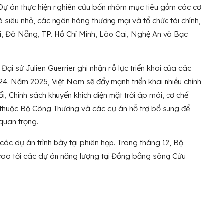
. Dự án thực hiện nghiên cứu bốn nhóm mục tiêu gồm các cơ
 siêu nhỏ, các ngân hàng thương mại và tổ chức tài chính,
ội, Đà Nẵng, TP. Hồ Chí Minh, Lào Cai, Nghệ An và Bạc
i sứ Julien Guerrier ghi nhận nỗ lực triển khai của các
24. Năm 2025, Việt Nam sẽ đẩy mạnh triển khai nhiều chính
i, Chính sách khuyến khích điện mặt trời áp mái, cơ chế
ị thuộc Bộ Công Thương và các dự án hỗ trợ bổ sung để
quan trọng.
các dự án trình bày tại phiên họp. Trong tháng 12, Bộ
ao tới các dự án năng lượng tại Đồng bằng sông Cửu