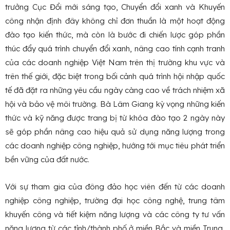
trưởng Cục Đổi mới sáng tạo, Chuyển đổi xanh và Khuyến
công nhận định đây không chỉ đơn thuần là một hoạt động
đào tạo kiến thức, mà còn là bước đi chiến lược góp phần
thúc đẩy quá trình chuyển đổi xanh, nâng cao tính cạnh tranh
của các doanh nghiệp Việt Nam trên thị trường khu vực và
trên thế giới, đặc biệt trong bối cảnh quá trình hội nhập quốc
tế đã đặt ra những yêu cầu ngày càng cao về trách nhiệm xã
hội và bảo vệ môi trường. Bà Lâm Giang kỳ vọng những kiến
thức và kỹ năng được trang bị từ khóa đào tạo 2 ngày này
sẽ góp phần nâng cao hiệu quả sử dụng năng lượng trong
các doanh nghiệp công nghiệp, hướng tới mục tiêu phát triển
bền vững của đất nước.
Với sự tham gia của đông đảo học viên đến từ các doanh
nghiệp công nghiệp, trường đại học công nghệ, trung tâm
khuyến công và tiết kiệm năng lượng và các công ty tư vấn
năng lượng từ các tỉnh/thành phố ở miền Bắc và miền Trung,