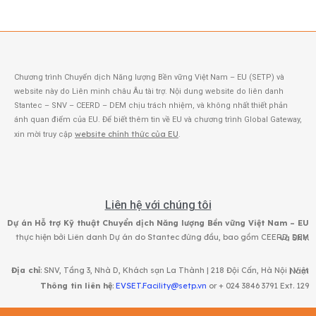
Chương trình Chuyển dịch Năng lượng Bền vững Việt Nam – EU (SETP) và
website này do Liên minh châu Âu tài trợ. Nội dung website do liên danh
Stantec – SNV – CEERD – DEM chịu trách nhiệm, và không nhất thiết phản
ánh quan điểm của EU. Để biết thêm tin về EU và chương trình Global Gateway,
website chính thức của EU
xin mời truy cập
.
Liên hệ với chúng tôi
Dự án Hỗ trợ Kỹ thuật Chuyển dịch Năng lượng Bền vững Việt Nam – EU
thực hiện bởi Liên danh Dự án do Stantec đứng đầu, bao gồm CEERD, DEM và SNV.
Địa chỉ
: SNV, Tầng 3, Nhà D, Khách sạn La Thành | 218 Đội Cấn, Hà Nội | Việt Nam
Thông tin liên hệ
:
EVSET.Facility@setp.vn
or + 024 3846 3791 Ext. 129