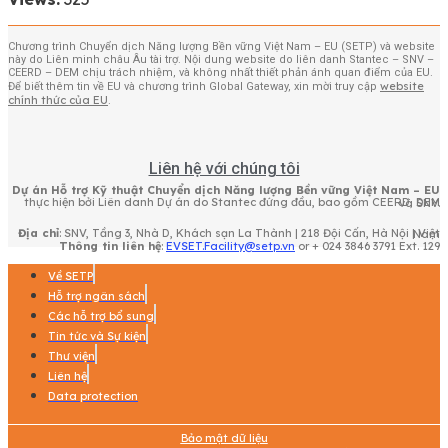
Chương trình Chuyển dịch Năng lượng Bền vững Việt Nam – EU (SETP) và website
này do Liên minh châu Âu tài trợ. Nội dung website do liên danh Stantec – SNV –
CEERD – DEM chịu trách nhiệm, và không nhất thiết phản ánh quan điểm của EU.
website
Để biết thêm tin về EU và chương trình Global Gateway, xin mời truy cập
chính thức của EU
.
Liên hệ với chúng tôi
Dự án Hỗ trợ Kỹ thuật Chuyển dịch Năng lượng Bền vững Việt Nam – EU
thực hiện bởi Liên danh Dự án do Stantec đứng đầu, bao gồm CEERD, DEM và SNV.
Địa chỉ
: SNV, Tầng 3, Nhà D, Khách sạn La Thành | 218 Đội Cấn, Hà Nội | Việt Nam
Thông tin liên hệ
:
EVSET.Facility@setp.vn
or + 024 3846 3791 Ext. 129
Về SETP
Hỗ trợ ngân sách
Các hỗ trợ bổ sung
Tin tức và Sự kiện
Thư viện
Liên hệ
Data protection
Bảo mật dữ liệu