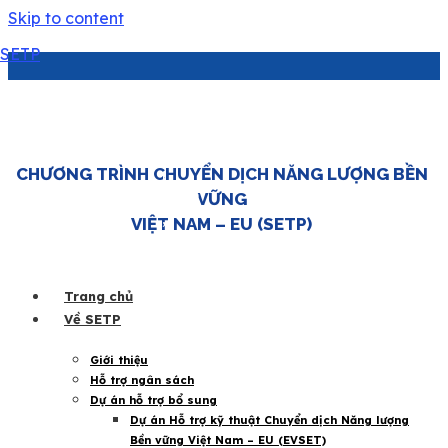
Skip to content
SETP
Đào tạo phân tích tài chính dự án tiết kiệm
năng lượng tại TP. HCM
CHƯƠNG TRÌNH CHUYỂN DỊCH NĂNG LƯỢNG BỀN
|
IEEP
VỮNG
10 Tháng 10 2025
,
VIỆT NAM – EU (SETP)
SETP
Trang chủ
Về SETP
Giới thiệu
Hỗ trợ ngân sách
Dự án hỗ trợ bổ sung
Dự án Hỗ trợ kỹ thuật Chuyển dịch Năng lượng
Ngày 9/10/2025, Chương trình đào tạo “
Phân tích tài
Bền vững Việt Nam – EU (EVSET)