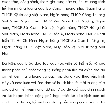
quan tâm, đồng hành, tham gia cùng các dự án, chương trình
tiết kiệm năng lượng của Bộ Công Thương như: Ngân hàng
TMCP Kỹ thương Việt Nam, Ngân hàng TMCP Công Thương
Việt Nam. Ngân hàng TMCP Việt Nam Thịnh Vượng, Ngân
hàng TMCP Sài Gòn – Hà Nội, Ngân hàng TMCP Hàng hải
Việt Nam, Ngân hàng TMCP Bắc Á, Ngân hàng TMCP Phát
triển TP. Hồ Chí Minh, Ngân hàng TMCP Sài Gòn Thương tín,
Ngân hàng UOB Việt Nam, Quỹ Bảo vệ Môi trường Việt
Nam.
Dự kiến, sau khóa đào tạo các học viên có thể: hiểu rõ các
thành phần chủ chốt trong hệ thống phân tích tài chính cho dự
án tiết kiệm năng lượng và cách áp dụng vào thực tiễn; trình
bày và thảo luận với lãnh đạo về lợi ích kinh tế–môi trường của
các dự án tiết kiệm năng lượng, từ đó đề xuất các chính sách
và kế hoạch hành động phù hợp; thiết kế các kịch bản tài
chính cho dự án, tối ưu hóa dòng tiền và quản trị rủi ro tài