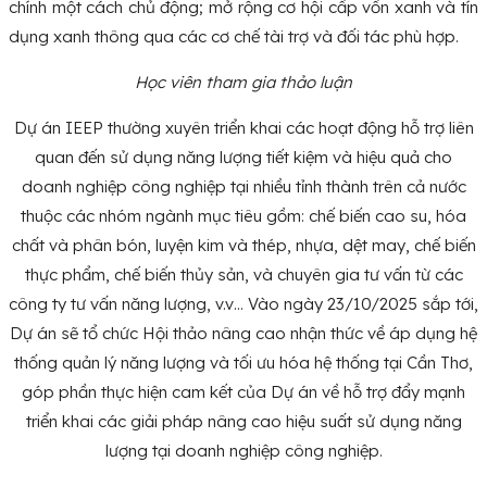
chính một cách chủ động; mở rộng cơ hội cấp vốn xanh và tín
dụng xanh thông qua các cơ chế tài trợ và đối tác phù hợp.
Học viên tham gia thảo luận
Dự án IEEP thường xuyên triển khai các hoạt động hỗ trợ liên
quan đến sử dụng năng lượng tiết kiệm và hiệu quả cho
doanh nghiệp công nghiệp tại nhiều tỉnh thành trên cả nước
thuộc các nhóm ngành mục tiêu gồm: chế biến cao su, hóa
chất và phân bón, luyện kim và thép, nhựa, dệt may, chế biến
thực phẩm, chế biến thủy sản, và chuyên gia tư vấn từ các
công ty tư vấn năng lượng, v.v… Vào ngày 23/10/2025 sắp tới,
Dự án sẽ tổ chức Hội thảo nâng cao nhận thức về áp dụng hệ
thống quản lý năng lượng và tối ưu hóa hệ thống tại Cần Thơ,
góp phần thực hiện cam kết của Dự án về hỗ trợ đẩy mạnh
triển khai các giải pháp nâng cao hiệu suất sử dụng năng
lượng tại doanh nghiệp công nghiệp.