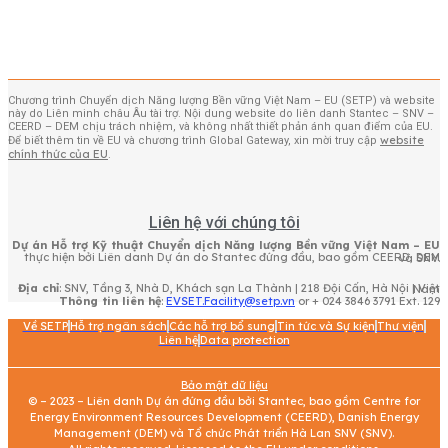
Xem thêm
Chương trình Chuyển dịch Năng lượng Bền vững Việt Nam – EU (SETP) và website
này do Liên minh châu Âu tài trợ. Nội dung website do liên danh Stantec – SNV –
CEERD – DEM chịu trách nhiệm, và không nhất thiết phản ánh quan điểm của EU.
website
Để biết thêm tin về EU và chương trình Global Gateway, xin mời truy cập
chính thức của EU
.
Liên hệ với chúng tôi
Dự án Hỗ trợ Kỹ thuật Chuyển dịch Năng lượng Bền vững Việt Nam – EU
thực hiện bởi Liên danh Dự án do Stantec đứng đầu, bao gồm CEERD, DEM và SNV.
Địa chỉ
: SNV, Tầng 3, Nhà D, Khách sạn La Thành | 218 Đội Cấn, Hà Nội | Việt Nam
Thông tin liên hệ
:
EVSET.Facility@setp.vn
or + 024 3846 3791 Ext. 129
Về SETP
Hỗ trợ ngân sách
Các hỗ trợ bổ sung
Tin tức và Sự kiện
Thư viện
Liên hệ
Data protection
Bảo mật dữ liệu
© – 2023 – Liên danh Dự án đứng đầu bởi Stantec, bao gồm Centre for
Energy Environment Resources Development (CEERD), Danish Energy
Management (DEM) và Tổ chức Phát triển Hà Lan SNV (SNV).