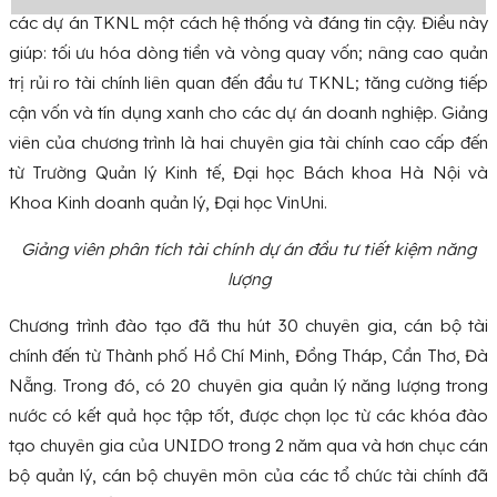
các dự án TKNL một cách hệ thống và đáng tin cậy. Điều này
giúp: tối ưu hóa dòng tiền và vòng quay vốn; nâng cao quản
trị rủi ro tài chính liên quan đến đầu tư TKNL; tăng cường tiếp
cận vốn và tín dụng xanh cho các dự án doanh nghiệp. Giảng
viên của chương trình là hai chuyên gia tài chính cao cấp đến
từ Trường Quản lý Kinh tế, Đại học Bách khoa Hà Nội và
Khoa Kinh doanh quản lý, Đại học VinUni.
Giảng viên phân tích tài chính dự án đầu tư tiết kiệm năng
lượng
Chương trình đào tạo đã thu hút 30 chuyên gia, cán bộ tài
chính đến từ Thành phố Hồ Chí Minh, Đồng Tháp, Cần Thơ, Đà
Nẵng. Trong đó, có 20 chuyên gia quản lý năng lượng trong
nước có kết quả học tập tốt, được chọn lọc từ các khóa đào
tạo chuyên gia của UNIDO trong 2 năm qua và hơn chục cán
bộ quản lý, cán bộ chuyên môn của các tổ chức tài chính đã