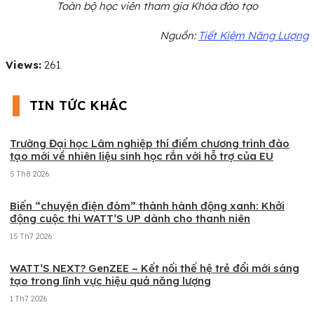
Toàn bộ học viên tham gia Khóa đào tạo
Nguồn:
Tiết Kiệm Năng Lượng
Views:
261
TIN TỨC KHÁC
Trường Đại học Lâm nghiệp thí điểm chương trình đào
tạo mới về nhiên liệu sinh học rắn với hỗ trợ của EU
5 Th8 2026
Biến “chuyện điện đóm” thành hành động xanh: Khởi
động cuộc thi WATT’S UP dành cho thanh niên
15 Th7 2026
WATT’S NEXT? GenZEE – Kết nối thế hệ trẻ đổi mới sáng
tạo trong lĩnh vực hiệu quả năng lượng
1 Th7 2026