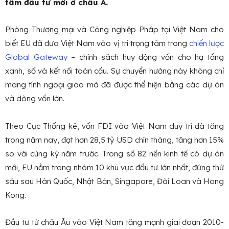
tâm đầu tư mới ở châu Á.
Phòng Thương mại và Công nghiệp Pháp tại Việt Nam cho
biết EU đã đưa Việt Nam vào vị trí trọng tâm trong
chiến lược
Global Gateway
– chính sách huy động vốn cho hạ tầng
xanh, số và kết nối toàn cầu. Sự chuyển hướng này không chỉ
mang tính ngoại giao mà đã được thể hiện bằng các dự án
và dòng vốn lớn.
Theo Cục Thống kê, vốn FDI vào Việt Nam duy trì đà tăng
trong năm nay, đạt hơn 28,5 tỷ USD chín tháng, tăng hơn 15%
so với cùng kỳ năm trước. Trong số 82 nền kinh tế có dự án
mới, EU nằm trong nhóm 10 khu vực đầu tư lớn nhất, đứng thứ
sáu sau Hàn Quốc, Nhật Bản, Singapore, Đài Loan và Hong
Kong.
Đầu tư từ châu Âu vào Việt Nam tăng mạnh giai đoạn 2010-