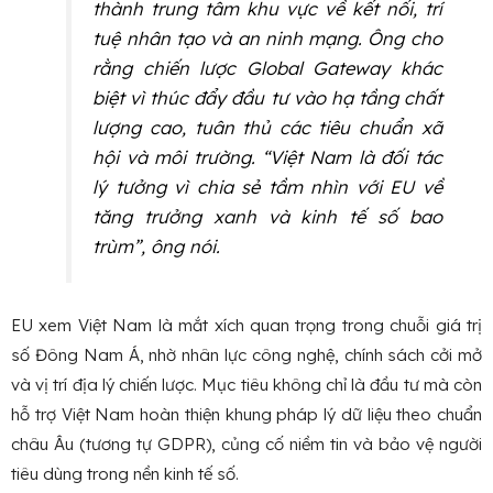
thành trung tâm khu vực về kết nối, trí
tuệ nhân tạo và an ninh mạng. Ông cho
rằng chiến lược Global Gateway khác
biệt vì thúc đẩy đầu tư vào hạ tầng chất
lượng cao, tuân thủ các tiêu chuẩn xã
hội và môi trường. “Việt Nam là đối tác
lý tưởng vì chia sẻ tầm nhìn với EU về
tăng trưởng xanh và kinh tế số bao
trùm”, ông nói.
EU xem Việt Nam là mắt xích quan trọng trong chuỗi giá trị
số Đông Nam Á, nhờ nhân lực công nghệ, chính sách cởi mở
và vị trí địa lý chiến lược. Mục tiêu không chỉ là đầu tư mà còn
hỗ trợ Việt Nam hoàn thiện khung pháp lý dữ liệu theo chuẩn
châu Âu (tương tự GDPR), củng cố niềm tin và bảo vệ người
tiêu dùng trong nền kinh tế số.