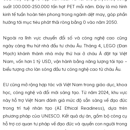
suất 100.000-250.000 tấn hạt PET mỗi năm. Đây là mô hình
kinh tế tuần hoàn tiên phong trong ngành dệt may, góp phần
hướng tới mục tiêu phát thải ròng bằng 0 vào năm 2050.
Ngoài ra lĩnh vực chuyển đổi số và công nghệ cao cũng
ngày càng thu hút nhà đầu tư châu Âu. Tháng 4, LEGO (Đan
Mạch) khánh thành nhà máy thứ hai ở châu Á đặt tại Việt
Nam, vốn hơn 1 tỷ USD, vận hành bằng năng lượng tái tạo –
biểu tượng cho làn sóng đầu tư công nghệ cao từ châu Âu.
EU cũng mở rộng hợp tác với Việt Nam trong giáo dục, khoa
học, công nghệ và đổi mới sáng tạo. Từ năm 2024, khu vực
này hỗ trợ Việt Nam đánh giá mức độ sẵn sàng về đạo đức
trong trí tuệ nhân tạo (AI Ethical Readiness), dựa trên
phương pháp của UNESCO. Kết quả dự án, gồm bộ công cụ
hỗ trợ cơ quan tư pháp về đạo đức và quyền con người trong