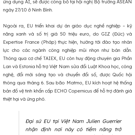
ứng dụng AI, sẽ được công bố tại hội nghị Bộ trưởng ASEAN
ngày 27/10 ở Ninh Bình.
Ngoài ra, EU triển khai dự án giáo dục nghề nghiệp – kỹ
năng xanh và số trị giá 50 triệu euro, do GIZ (Đức) và
Expertise France (Pháp) thực hiện, hướng tới đào tạo nhân
lực cho các ngành công nghiệp mũi nhọn như bán dẫn.
Thông qua cơ chế TAIEX, EU còn huy động chuyên gia Phần
Lan và Estonia hỗ trợ Việt Nam sửa đổi Luật Khoa học, công
nghệ, đổi mới sáng tạo và chuyển đổi số, được Quốc hội
thông qua tháng 6. Sau bão Matmo, EU kích hoạt hệ thống
bản đồ vệ tinh khẩn cấp ECHO Copernicus để hỗ trợ đánh giá
thiệt hại và ứng phó.
Đại sứ EU tại Việt Nam Julien Guerrier
nhận định nơi này có tiềm năng trở