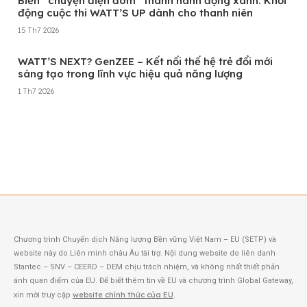
Biến “chuyện điện đóm” thành hành động xanh: Khởi
động cuộc thi WATT’S UP dành cho thanh niên
15 Th7 2026
WATT’S NEXT? GenZEE – Kết nối thế hệ trẻ đổi mới
sáng tạo trong lĩnh vực hiệu quả năng lượng
1 Th7 2026
Xem thêm
Chương trình Chuyển dịch Năng lượng Bền vững Việt Nam – EU (SETP) và
website này do Liên minh châu Âu tài trợ. Nội dung website do liên danh
Stantec – SNV – CEERD – DEM chịu trách nhiệm, và không nhất thiết phản
ánh quan điểm của EU. Để biết thêm tin về EU và chương trình Global Gateway,
website chính thức của EU
xin mời truy cập
.