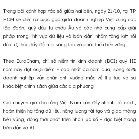
Trong bối cảnh hợp tác số giữa hai bên, ngày 21/10, tại TP
HCM sẽ diễn ra cuộc gặp giữa doanh nghiệp Việt cùng các
tập đoàn, quỹ đầu tư châu Âu và các nhà cung cấp giải
pháp trong lĩnh vực dữ liệu và bán dẫn, nhằm tăng kết nối
đầu tư, thúc đẩy đổi mới sáng tạo và phát triển bền vững.
Theo EuroCham, chỉ số niềm tin kinh doanh (BCI) quý III
năm nay đạt 66,5 điểm – cao nhất ba năm qua, song 65%
doanh nghiệp vẫn phản ánh vướng mắc về thủ tục và sự
khác biệt chính sách giữa các địa phương.
Giới chuyên gia cho rằng Việt Nam cần đẩy nhanh cải cách,
hoàn thiện hạ tầng dữ liệu, năng lượng tái tạo và giao thông
bền vững, đồng thời phát triển nhân lực số – đặc biệt trong
bán dẫn và AI.