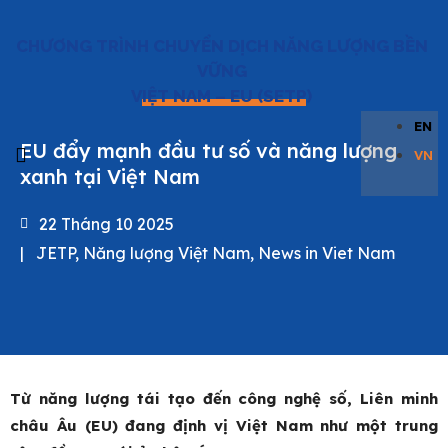
CHƯƠNG TRÌNH CHUYỂN DỊCH NĂNG LƯỢNG BỀN
VỮNG
VIỆT NAM – EU (SETP)
EN
EU đẩy mạnh đầu tư số và năng lượng
VN
xanh tại Việt Nam
Về SETP
Tin tức & Sự kiện
Thư Viện
Liên hệ
Trang chủ
22 Tháng 10 2025
|
JETP
,
Năng lượng Việt Nam
,
News in Viet Nam
Từ năng lượng tái tạo đến công nghệ số, Liên minh
châu Âu (EU) đang định vị Việt Nam như một trung