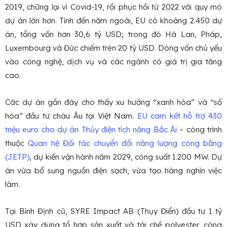
2019, chững lại vì Covid-19, rồi phục hồi từ 2022 với quy mô
dự án lớn hơn. Tính đến năm ngoái, EU có khoảng 2.450 dự
án, tổng vốn hơn 30,6 tỷ USD; trong đó Hà Lan, Pháp,
Luxembourg và Đức chiếm trên 20 tỷ USD. Dòng vốn chủ yếu
vào công nghệ, dịch vụ và các ngành có giá trị gia tăng
cao.
Các dự án gần đây cho thấy xu hướng “xanh hóa” và “số
hóa” đầu tư châu Âu tại Việt Nam.
EU cam kết hỗ trợ 430
triệu euro cho dự án Thủy điện tích năng Bắc Ái
– công trình
thuộc
Quan hệ Đối tác chuyển đổi năng lượng công bằng
(JETP)
, dự kiến vận hành năm 2029, công suất 1.200 MW. Dự
án vừa bổ sung nguồn điện sạch, vừa tạo hàng nghìn việc
làm.
Tại Bình Định cũ, SYRE Impact AB (Thụy Điển) đầu tư 1 tỷ
USD xây dựng tổ hợp sản xuất và tái chế polyester, công