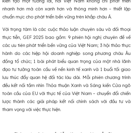
kiến tạo một tương lai, nơi Việt Nam không chỉ phát triển
nhanh hơn mà còn xanh hơn và thông minh hơn – thiết lập
chuẩn mực cho phát triển bền vững trên khắp châu Á.
Với trọng tâm là các cuộc thảo luận chuyên sâu và đối thoại
thực tiễn, GEF 2025 bao gồm: 9 phiên hội nghị chuyên đề về
các ưu tiên phát triển bền vững của Việt Nam; 3 hội thảo thực
hành do các hiệp hội doanh nghiệp song phương châu Âu
đồng tổ chức; 1 bài phát biểu quan trọng của một nhà lãnh
đạo tư tưởng toàn cầu về nền kinh tế xanh và 1 buổi tối giao
lưu thúc đẩy quan hệ đối tác lâu dài. Mỗi phiên chương trình
đều kết nối tầm nhìn Thỏa thuận Xanh và Sáng kiến Cửa ngõ
toàn cầu của EU với thực tế của Việt Nam – chuyển đổi chiến
lược thành các giải pháp kết nối chính sách với đầu tư và
tham vọng với việc thực hiện.