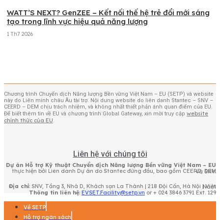
WATT’S NEXT? GenZEE – Kết nối thế hệ trẻ đổi mới sáng
tạo trong lĩnh vực hiệu quả năng lượng
1 Th7 2026
Xem thêm
Chương trình Chuyển dịch Năng lượng Bền vững Việt Nam – EU (SETP) và website
này do Liên minh châu Âu tài trợ. Nội dung website do liên danh Stantec – SNV –
CEERD – DEM chịu trách nhiệm, và không nhất thiết phản ánh quan điểm của EU.
website
Để biết thêm tin về EU và chương trình Global Gateway, xin mời truy cập
chính thức của EU
.
Liên hệ với chúng tôi
Dự án Hỗ trợ Kỹ thuật Chuyển dịch Năng lượng Bền vững Việt Nam – EU
thực hiện bởi Liên danh Dự án do Stantec đứng đầu, bao gồm CEERD, DEM và SNV.
Địa chỉ
: SNV, Tầng 3, Nhà D, Khách sạn La Thành | 218 Đội Cấn, Hà Nội | Việt Nam
Thông tin liên hệ
:
EVSET.Facility@setp.vn
or + 024 3846 3791 Ext. 129
Về SETP
Hỗ trợ ngân sách