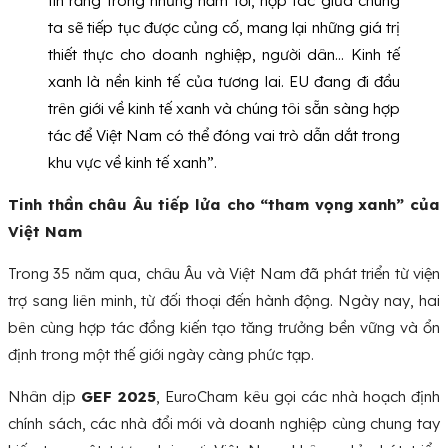
tin rằng trong những năm tới, hợp tác giữa chúng
ta sẽ tiếp tục được củng cố, mang lại những giá trị
thiết thực cho doanh nghiệp, người dân… Kinh tế
xanh là nền kinh tế của tương lai. EU đang đi đầu
trên giới về kinh tế xanh và chúng tôi sẵn sàng hợp
tác để Việt Nam có thể đóng vai trò dẫn dắt trong
khu vực về kinh tế xanh”.
Tinh thần châu Âu tiếp lửa cho “tham vọng xanh” của
Việt Nam
Trong 35 năm qua, châu Âu và Việt Nam đã phát triển từ viện
trợ sang liên minh, từ đối thoại đến hành động. Ngày nay, hai
bên cùng hợp tác đồng kiến tạo tăng trưởng bền vững và ổn
định trong một thế giới ngày càng phức tạp.
Nhân dịp
GEF 2025
, EuroCham kêu gọi các nhà hoạch định
chính sách, các nhà đổi mới và doanh nghiệp cùng chung tay