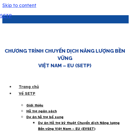
Skip to content
SETP
EU đồng hành để Việt Nam đóng vai trò
dẫn dắt trong khu vực về kinh tế xanh
CHƯƠNG TRÌNH CHUYỂN DỊCH NĂNG LƯỢNG BỀN
7 Tháng mười một 2025
|
JETP
,
Năng lượng Việt Nam
VỮNG
VIỆT NAM – EU (SETP)
Trang chủ
Về SETP
Giới thiệu
Hỗ trợ ngân sách
Dự án hỗ trợ bổ sung
Dự án Hỗ trợ kỹ thuật Chuyển dịch Năng lượng
Đại sứ EU tại Việt Nam khẳng định: “
Kinh tế xanh là
Bền vững Việt Nam – EU (EVSET)