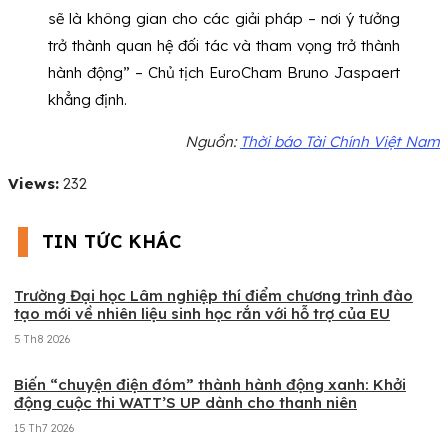
sẽ là không gian cho các giải pháp – nơi ý tưởng
trở thành quan hệ đối tác và tham vọng trở thành
hành động” – Chủ tịch EuroCham Bruno Jaspaert
khẳng định.
Nguồn:
Thời báo Tài Chính Việt Nam
Views:
232
TIN TỨC KHÁC
Trường Đại học Lâm nghiệp thí điểm chương trình đào
tạo mới về nhiên liệu sinh học rắn với hỗ trợ của EU
5 Th8 2026
Biến “chuyện điện đóm” thành hành động xanh: Khởi
động cuộc thi WATT’S UP dành cho thanh niên
15 Th7 2026