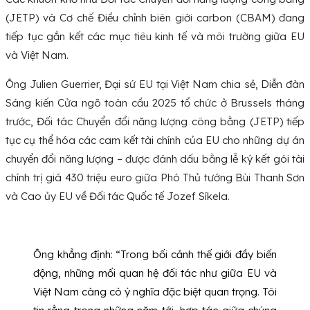
(JETP) và Cơ chế Điều chỉnh biên giới carbon (CBAM) đang
tiếp tục gắn kết các mục tiêu kinh tế và môi trường giữa EU
và Việt Nam.
Ông Julien Guerrier, Đại sứ EU tại Việt Nam chia sẻ, Diễn đàn
Sáng kiến Cửa ngõ toàn cầu 2025 tổ chức ở Brussels tháng
trước, Đối tác Chuyển đổi năng lượng công bằng (JETP) tiếp
tục cụ thể hóa các cam kết tài chính của EU cho những dự án
chuyển đổi năng lượng – được đánh dấu bằng lễ ký kết gói tài
chính trị giá 430 triệu euro giữa Phó Thủ tướng Bùi Thanh Sơn
và Cao ủy EU về Đối tác Quốc tế Jozef Síkela.
Ông khẳng định: “Trong bối cảnh thế giới đầy biến
động, những mối quan hệ đối tác như giữa EU và
Việt Nam càng có ý nghĩa đặc biệt quan trọng. Tôi