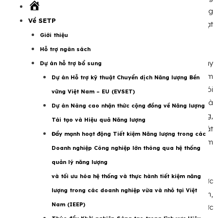
Trang
góp tới khoảng 60% lượng phát thải nên tiết kiệm năng lượng
chủ
Về SETP
và sử dụng năng lượng hiệu quả là vấn đề cốt lõi trong hoạt
Giới thiệu
động hỗ trợ của EU.
Hỗ trợ ngân sách
Thứ trưởng Nguyễn Sinh Nhật Tân nhấn mạnh, Giải chạy
Dự án hỗ trợ bổ sung
hưởng ứng Chiến dịch Giờ Trái đất năm 2024 sẽ góp thêm
Dự án Hỗ trợ kỹ thuật Chuyển dịch Năng lượng Bền
một tiếng nói, lan tỏa thông điệp “Tiết kiệm điện – Thành thói
vững Việt Nam – EU (EVSET)
quen” đến với mọi người dân, mong muốn cộng đồng và
Dự án Nâng cao nhận thức cộng đồng về Năng lượng
doanh nghiệp trên toàn quốc chung tay bảo vệ môi trường,
Tái tạo và Hiệu quả Năng lượng
tiết kiệm năng lượng, tiết kiệm điện, hướng tới mục tiêu phát
Đẩy mạnh hoạt động Tiết kiệm Năng lượng trong các
thải ròng bằng 0 vào năm 2050 theo cam kết của Việt Nam
Doanh nghiệp Công nghiệp lớn thông qua hệ thống
tại COP26.
quản lý năng lượng
và tối ưu hóa hệ thống và thực hành tiết kiệm năng
Giải chạy hướng tới mục tiêu xây dựng ý thức rèn luyện sức
lượng trong các doanh nghiệp vừa và nhỏ tại Việt
khỏe hướng tới lối sống tích cực; đồng thời kêu gọi, động viên,
Nam (IEEP)
khuyến khích sự tham gia của các cơ quan nhà nước, tổ chức