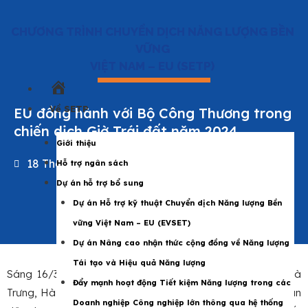
CHƯƠNG TRÌNH CHUYỂN DỊCH NĂNG LƯỢNG BỀN
VỮNG
VIỆT NAM – EU (SETP)
Trang
chủ
Về SETP
EU đồng hành với Bộ Công Thương trong
chiến dịch Giờ Trái đất năm 2024
Giới thiệu
18 Tháng 3 2024
|
EVSET
,
SETP
Hỗ trợ ngân sách
Dự án hỗ trợ bổ sung
Dự án Hỗ trợ kỹ thuật Chuyển dịch Năng lượng Bền
vững Việt Nam – EU (EVSET)
Dự án Nâng cao nhận thức cộng đồng về Năng lượng
Tái tạo và Hiệu quả Năng lượng
Sáng 16/3/2024, tại Công viên Thống Nhất (quận Hai Bà
Đẩy mạnh hoạt động Tiết kiệm Năng lượng trong các
Trưng, Hà Nội), Bộ Công Thương tổ chức Lễ phát động toàn
Doanh nghiệp Công nghiệp lớn thông qua hệ thống