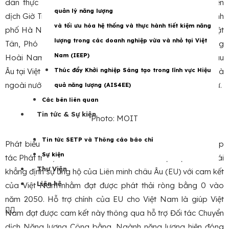
dân thực hiện tiết kiệm điện và Giải chạy hưởng ứng Chiến
quản lý năng lượng
dịch Giờ Trái đất năm 2024, tại Công viên Thống Nhất, Thành
và tối ưu hóa hệ thống và thực hành tiết kiệm năng
phố Hà Nội. Thứ trưởng Bộ Công Thương Nguyễn Sinh Nhật
lượng trong các doanh nghiệp vừa và nhỏ tại Việt
Tân, Phó Trưởng ban Đối ngoại Trung ương Trương Quang
Nam (IEEP)
Hoài Nam, Trưởng ban Hợp tác Phái đoàn Liên minh châu
Âu tại Việt Nam Kristina Bunde, đại diện các tổ chức trong và
Thúc đẩy Khởi nghiệp Sáng tạo trong lĩnh vực Hiệu
ngoài nước, các doanh nghiệp cùng gần 1500 VĐV tham dự.
quả năng lượng (AIS4EE)
Các bên liên quan
Tin tức & Sự kiện
Photo: MOIT
Tin tức SETP và Thông cáo báo chí
Phát biểu tại buổi lễ, bà Kristina Bunde – Trưởng Ban Hợp
Sự kiện
tác Phát triển, Phái đoàn Liên minh châu Âu tại Việt Nam – tái
Thư Viện
khẳng định sự ủng hộ của Liên minh châu Âu (EU) với cam kết
Liên hệ
của Việt Nam nhằm đạt được phát thải ròng bằng 0 vào
năm 2050. Hỗ trợ chính của EU cho Việt Nam là giúp Việt
Nam đạt được cam kết này thông qua hỗ trợ Đối tác Chuyển
dịch Năng lượng Công bằng. Ngành năng lượng hiện đóng