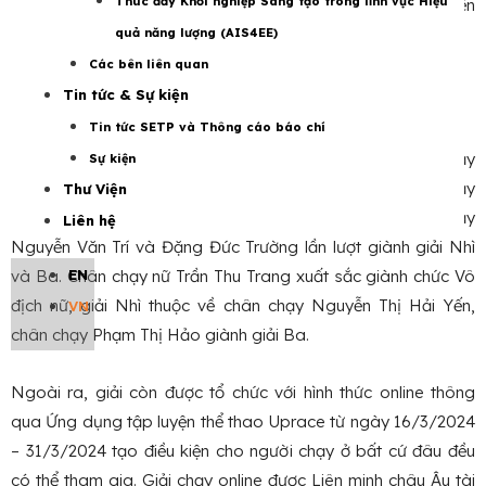
Thúc đẩy Khởi nghiệp Sáng tạo trong lĩnh vực Hiệu
xã hội, doanh nghiệp và người dân thực hành tiết kiệm điện
thường xuyên trong suốt 365 ngày trong năm.
quả năng lượng (AIS4EE)
Các bên liên quan
Tin tức & Sự kiện
Photo: MOIT
Tin tức SETP và Thông cáo báo chí
Tại lễ phát động, các vận động viên đã tham gia thi đấu chạy
Sự kiện
5km quanh Công viên Thống Nhất. Kết quả chân chạy
Thư Viện
Nguyễn Duy Lâm giành chức Vô địch nam, các chân chạy
Liên hệ
Nguyễn Văn Trí và Đặng Đức Trường lần lượt giành giải Nhì
EN
và Ba. Chân chạy nữ Trần Thu Trang xuất sắc giành chức Vô
địch nữ, giải Nhì thuộc về chân chạy Nguyễn Thị Hải Yến,
VN
chân chạy Phạm Thị Hảo giành giải Ba.
Ngoài ra, giải còn được tổ chức với hình thức online thông
qua Ứng dụng tập luyện thể thao Uprace từ ngày 16/3/2024
– 31/3/2024 tạo điều kiện cho người chạy ở bất cứ đâu đều
có thể tham gia. Giải chạy online được Liên minh châu Âu tài