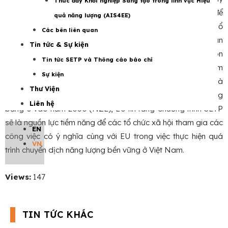
Thúc đẩy Khởi nghiệp Sáng tạo trong lĩnh vực Hiệu
tỏ cảm ơn về cuộc thảo luận cởi mở, đây sẽ là những gợi ý để
quả năng lượng (AIS4EE)
EU cung cấp hỗ trợ đáng kể cho các SO trong khuôn khổ
Các bên liên quan
MIP 2021 – 2027 của mình. Hỗ trợ cho nền kinh tế tuần hoàn
Tin tức & Sự kiện
kỹ thuật số thích ứng với khí hậu, bao gồm phát triển các-bon
Tin tức SETP và Thông cáo báo chí
thấp/Thỏa thuận xanh, là một trong những lĩnh vực trọng tâm
Sự kiện
của MIP 2021 – 2027. Trong bối cảnh quyết tâm chính trị và
Thư Viện
cam kết của Chính phủ Việt Nam hướng tới phát thải ròng
Liên hệ
bằng 0 vào năm 2050 (NZE), EU tin rằng Chương trình SETP
sẽ là nguồn lực tiềm năng để các tổ chức xã hội tham gia các
EN
công việc có ý nghĩa cùng với EU trong việc thực hiện quá
VN
trình chuyển dịch năng lượng bền vững ở Việt Nam.
Views:
147
TIN TỨC KHÁC