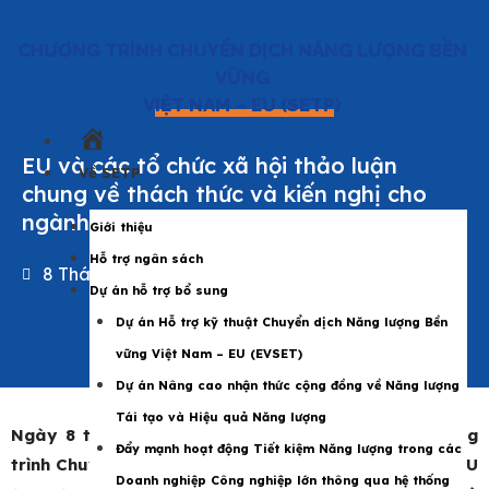
CHƯƠNG TRÌNH CHUYỂN DỊCH NĂNG LƯỢNG BỀN
VỮNG
VIỆT NAM – EU (SETP)
Trang
EU và các tổ chức xã hội thảo luận
chủ
Về SETP
chung về thách thức và kiến nghị cho
ngành Năng lượng Việt Nam
Giới thiệu
Hỗ trợ ngân sách
8 Tháng 8 2022
|
SETP
Dự án hỗ trợ bổ sung
Dự án Hỗ trợ kỹ thuật Chuyển dịch Năng lượng Bền
vững Việt Nam – EU (EVSET)
Dự án Nâng cao nhận thức cộng đồng về Năng lượng
Tái tạo và Hiệu quả Năng lượng
Ngày 8 tháng 8 năm 2022, trong khuôn khổ Chương
Đẩy mạnh hoạt động Tiết kiệm Năng lượng trong các
trình Chuyển dịch Năng lượng Bền vững Việt Nam – EU
Doanh nghiệp Công nghiệp lớn thông qua hệ thống