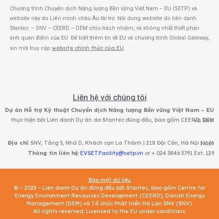
Chương trình Chuyển dịch Năng lượng Bền vững Việt Nam – EU (SETP) và
website này do Liên minh châu Âu tài trợ. Nội dung website do liên danh
Stantec – SNV – CEERD – DEM chịu trách nhiệm, và không nhất thiết phản
ánh quan điểm của EU. Để biết thêm tin về EU và chương trình Global Gateway,
website chính thức của EU
xin mời truy cập
.
Liên hệ với chúng tôi
Dự án Hỗ trợ Kỹ thuật Chuyển dịch Năng lượng Bền vững Việt Nam – EU
thực hiện bởi Liên danh Dự án do Stantec đứng đầu, bao gồm CEERD, DEM và SNV.
Địa chỉ
: SNV, Tầng 3, Nhà D, Khách sạn La Thành | 218 Đội Cấn, Hà Nội | Việt Nam
Thông tin liên hệ
:
EVSET.Facility@setp.vn
or + 024 3846 3791 Ext. 129
Bảo mật dữ liệu
© – 2023 – Liên danh Dự án đứng đầu bởi Stantec, bao gồm Centre for
Energy Environment Resources Development (CEERD), Danish Energy
Management (DEM) và Tổ chức Phát triển Hà Lan SNV (SNV).
All rights reserved. Licensed to the EU under conditions.