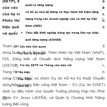
(SETP), EU tổ chức phiên trao đổi bàn tròn về vai trò
quản lý năng lượng
của các tổ chức xã hội (SO) và quan điểm/đánh giá
và tối ưu hóa hệ thống và thực hành tiết kiệm năng
của họ về sự phát triển ngành năng lượng ở Việt Nam.
lượng trong các doanh nghiệp vừa và nhỏ tại Việt
Phiên thảo luận nhận được sự tham gia và trao đổi
Nam (IEEP)
hiệu quả của đại diện các tổ chức xã hội trong nước
và quốc tế trong lĩnh vực năng lượng tại Việt Nam.
Thúc đẩy Khởi nghiệp Sáng tạo trong lĩnh vực Hiệu
quả năng lượng (AIS4EE)
Tham gia thảo luận có đại diện của Oxfam tại Việt Nam, Tổ
Các bên liên quan
chức Quốc tế về Bảo tồn Thiên nhiên tại Việt Nam (WWF),
Tin tức & Sự kiện
FES, Sáng kiến về Chuyển dịch Năng lượng Việt Nam
(VIETSE), Đại học Bách khoa Hà Nội (HUST), GreenID,
Tin tức SETP và Thông cáo báo chí
Trung tâm Nghiên cứu, Tư vấn Sáng tạo và Phát triển Bền
Sự kiện
vững (CCS), SNV, và nhóm Dự án Hỗ trợ Kỹ thuật Chuyển
Thư Viện
dịch Năng lượng Bền vững Việt Nam – EU (Dự án EVSET)
Liên hệ
dưới sự điều hành của Quyền Trưởng phòng Hợp tác Phái
đoàn EU Jesús LAVIÑA, và Quản lý Chương trình Năng
lượng Bền vững.