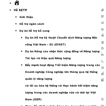
Trang
chủ
Các tổ chức tham gia đều đánh giá cao cam kết mạnh mẽ
Về SETP
của Việt Nam về Net-Zero vào năm 2050 với ưu tiên phát
Giới thiệu
triển năng lượng tái tạo và sử dụng năng lượng hiệu quả vì
Hỗ trợ ngân sách
Việt Nam có nhiều tiềm năng trong các lĩnh vực này. Tuy
Dự án hỗ trợ bổ sung
nhiên, các đại biểu nêu bật những thách thức của quốc gia về
Dự án Hỗ trợ kỹ thuật Chuyển dịch Năng lượng Bền
tính thống nhất của khung pháp lý và lộ trình phát triển năng
vững Việt Nam – EU (EVSET)
lượng bền vững ở cả cấp quốc gia và địa phương. Một thách
Dự án Nâng cao nhận thức cộng đồng về Năng lượng
thức khác được đặt ra là hài hòa các chính sách phát triển
Tái tạo và Hiệu quả Năng lượng
năng lượng với các chính sách khác, ví dụ, về nông nghiệp,
Đẩy mạnh hoạt động Tiết kiệm Năng lượng trong các
biến đổi khí hậu, sử dụng đất. Sự phối hợp và hợp tác giữa
Doanh nghiệp Công nghiệp lớn thông qua hệ thống
các ngành, các bên liên quan về năng lượng và các chủ thể
quản lý năng lượng
chính ở cấp quốc gia và cấp tỉnh cũng được nhấn mạnh để
và tối ưu hóa hệ thống và thực hành tiết kiệm năng
thực hiện lộ trình cho Việt Nam.
lượng trong các doanh nghiệp vừa và nhỏ tại Việt
Để đối phó với những thách thức, EU đánh giá cao vai trò
Nam (IEEP)
của các SO trong quá trình chuyển dịch năng lượng và bày