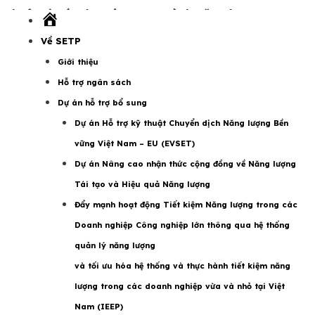
thuật từ các đơn vị trong ngành năng lượng.
Trang
chủ
Về SETP
Giới thiệu
Hỗ trợ ngân sách
Dự án hỗ trợ kỹ thuật ngành năng lượng Việt Nam EU
Dự án hỗ trợ bổ sung
mời các đơn vị liên quan trong ngành năng lượng bao
Dự án Hỗ trợ kỹ thuật Chuyển dịch Năng lượng Bền
gồm các Bộ ngành và các cơ quan đơn vị ở cấp trung
vững Việt Nam – EU (EVSET)
ương và cấp tỉnh (không trực thuộc Bộ Công Thương),
Dự án Nâng cao nhận thức cộng đồng về Năng lượng
các đơn vị chủ chốt trong ngành năng lượng thuộc khu
Tái tạo và Hiệu quả Năng lượng
vực tư nhân, các tổ chức giáo dục đại học và nghiên
Đẩy mạnh hoạt động Tiết kiệm Năng lượng trong các
cứu, và các tổ chức xã hội đang nộp đề xuất hỗ trợ kỹ
Doanh nghiệp Công nghiệp lớn thông qua hệ thống
thuật trong bốn lĩnh vực: Năng lượng tái tạo, Hiệu quả
quản lý năng lượng
năng lượng, Tiếp cận năng lượng, và Thông tin năng
và tối ưu hóa hệ thống và thực hành tiết kiệm năng
lượng.
lượng trong các doanh nghiệp vừa và nhỏ tại Việt
Nam (IEEP)