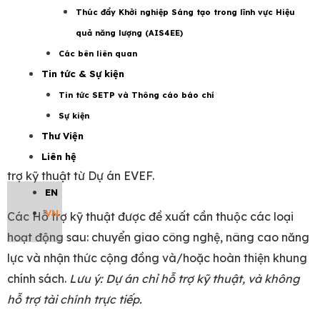
Chủ đề của đợt mời nộp đề xuất lần thứ hai vào tháng
Thúc đẩy Khởi nghiệp Sáng tạo trong lĩnh vực Hiệu
12 năm 2019 là
“Đổi mới, hợp tác và mạng lưới –
quả năng lượng (AIS4EE)
Chia sẻ kiến thức và chuyển giao công nghệ để hỗ
Các bên liên quan
trợ phát triển thị trường cho năng lượng tái tạo và
Tin tức & Sự kiện
hiệu quả năng lượng tại Việt Nam
”.
Tin tức SETP và Thông cáo báo chí
Sự kiện
Các Đề xuất hoạt động cần có nội dung liên quan trực
Thư Viện
tiếp tới chủ đề này để được xem xét để nhận được hỗ
Liên hệ
trợ kỹ thuật từ Dự án EVEF.
EN
VN
Các Hỗ trợ kỹ thuật được đề xuất cần thuộc các loại
hoạt động sau: chuyển giao công nghệ, nâng cao năng
lực và nhận thức cộng đồng và/hoặc hoàn thiện khung
chính sách.
Lưu ý: Dự án chỉ hỗ trợ kỹ thuật, và không
hỗ trợ tài chính trực tiếp.