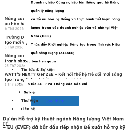
Doanh nghiệp Công nghiệp lớn thông qua hệ thống
quản lý năng lượng
Nâng cao năng lực đội ngũ chuyên gia năng lượng về tối
và tối ưu hóa hệ thống và thực hành tiết kiệm năng
ưu hóa hệ thống làm lạnh
lượng trong các doanh nghiệp vừa và nhỏ tại Việt
6 Th8 2026
Nam (IEEP)
Trường Đại học Lâm nghiệp thí điểm chương trình đào
tạo mới về nhiên liệu sinh học rắn với hỗ trợ của EU
Thúc đẩy Khởi nghiệp Sáng tạo trong lĩnh vực Hiệu
5 Th8 2026
quả năng lượng (AIS4EE)
Nâng cao năng lực hiệu quả năng lượng, tạo lợi thế cạnh
tranh cho doanh nghiệp nhỏ và vừa
Các bên liên quan
23 Th7 2026
Tin tức & Sự kiện
WATT’S NEXT? GenZEE – Kết nối thế hệ trẻ đổi mới sáng
tạo trong lĩnh vực hiệu quả năng lượng
Tin tức SETP và Thông cáo báo chí
1 Th7 2026
Sự kiện
Thư Viện
Đọc thêm
Liên hệ
Dự án Hỗ trợ kỹ thuật ngành Năng lượng Việt Nam
– EU (EVEF) đã bắt đầu tiếp nhận Đề xuất hỗ trợ kỹ