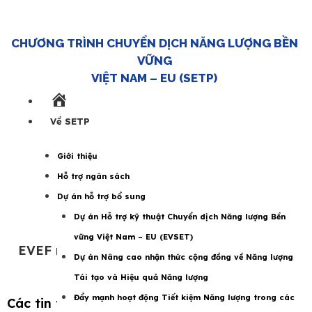
CHƯƠNG TRÌNH CHUYỂN DỊCH NĂNG LƯỢNG BỀN
VỮNG
VIỆT NAM – EU (SETP)
Trang
chủ
Về SETP
Giới thiệu
Hỗ trợ ngân sách
Dự án hỗ trợ bổ sung
Dự án Hỗ trợ kỹ thuật Chuyển dịch Năng lượng Bền
vững Việt Nam – EU (EVSET)
EVEF mời nộp Đề xuất hoạt động hỗ trợ kỹ
Dự án Nâng cao nhận thức cộng đồng về Năng lượng
thuật đợt 2
Tái tạo và Hiệu quả Năng lượng
Đẩy mạnh hoạt động Tiết kiệm Năng lượng trong các
Các tin tức khác về Dự án