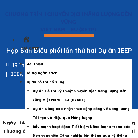
CHƯƠNG TRÌNH CHUYỂN DỊCH NĂNG LƯỢNG BỀN
VỮNG
VIỆT NAM – EU (SETP)
Trang
chủ
Về SETP
Họp Ban Điều phối lần thứ hai Dự án IEEP
19 Tháng 8 2024
Giới thiệu
|
IEEP
,
Năng lượng Việt Nam
,
SETP
Hỗ trợ ngân sách
Dự án hỗ trợ bổ sung
Dự án Hỗ trợ kỹ thuật Chuyển dịch Năng lượng Bền
vững Việt Nam – EU (EVSET)
Dự án Nâng cao nhận thức cộng đồng về Năng lượng
Tái tạo và Hiệu quả Năng lượng
Ngày 14 tháng 8 năm 2024, tại trụ sở Bộ Công
Đẩy mạnh hoạt động Tiết kiệm Năng lượng trong các
Thương đã diễn ra cuộc họp Ban Điều phối lần thứ hai
Doanh nghiệp Công nghiệp lớn thông qua hệ thống