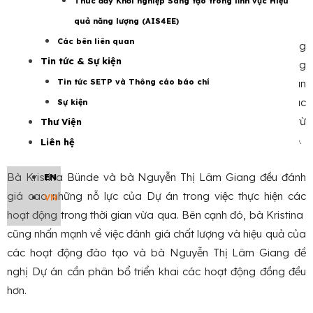
Thúc đẩy Khởi nghiệp Sáng tạo trong lĩnh vực Hiệu
Photo: IEEP
quả năng lượng (AIS4EE)
Các bên liên quan
Dự án IEEP bao gồm 3 hợp phần, gồm
Hợp phần 1
: Tăng
Tin tức & Sự kiện
cường khung thể chế và chính sách.
Hợp phần 2
: Chương
Tin tức SETP và Thông cáo báo chí
trình xây dựng năng lực;
Hợp phần 3
: Thực hiện các dự án
về hệ thống quản lý năng lượng và tối ưu hóa hệ thống. Các
Sự kiện
hoạt động của 3 hợp phần Dự án được triển khai từ
Thư Viện
tháng 10/2023 đến nay và đều đang được đẩy nhanh tiến độ.
Liên hệ
Bà Kristina ​Bünde và bà Nguyễn Thị Lâm Giang đều đánh
EN
giá cao những nỗ lực của Dự án trong việc thực hiện các
VN
hoạt động trong thời gian vừa qua. Bên cạnh đó, bà Kristina ​
cũng nhấn mạnh về việc đánh giá chất lượng và hiệu quả của
các hoạt động đào tạo và bà Nguyễn Thị Lâm Giang đề
nghị Dự án cần phân bổ triển khai các hoạt động đồng đều
hơn.