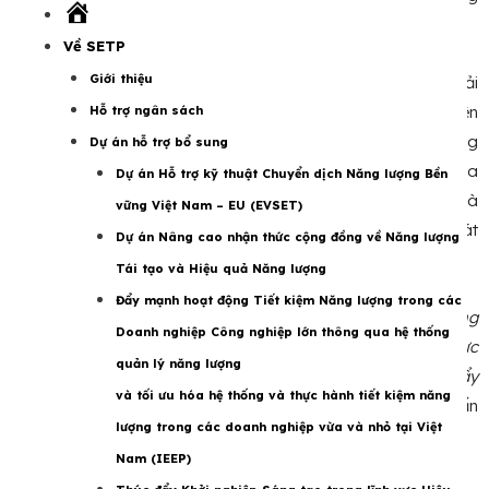
Trang
qua kế hoạch thực hiện năm 2025 của Dự án.
chủ
Về SETP
Giới thiệu
Bà Kristina Bünde cho biết: Dự án IEEP tập trung vào cải
thiện khung quy định và nâng cao năng lực thực hiện các biện
Hỗ trợ ngân sách
pháp tiết kiệm năng lượng trong các doanh nghiệp công
Dự án hỗ trợ bổ sung
nghiệp. Dự án mong muốn đóng góp vào mục tiêu của
Dự án Hỗ trợ kỹ thuật Chuyển dịch Năng lượng Bền
Chương trình quốc gia về Sử dụng năng lượng tiết kiệm và
vững Việt Nam – EU (EVSET)
hiệu quả (VNEEP3) cũng như mục tiêu chung hướng đến phát
Dự án Nâng cao nhận thức cộng đồng về Năng lượng
thải ròng bằng không năm 2050.
Tái tạo và Hiệu quả Năng lượng
Đẩy mạnh hoạt động Tiết kiệm Năng lượng trong các
“Cuộc họp Ban Điều phối lần thứ hai là một phần quan trọng
Doanh nghiệp Công nghiệp lớn thông qua hệ thống
trong cơ cấu quản lý của Dự án, nhằm rà soát tiến độ thực
quản lý năng lượng
hiện, thảo luận và giải quyết vấn đề vướng mắc để thúc đẩy
và tối ưu hóa hệ thống và thực hành tiết kiệm năng
các hoạt động triển khai Dự án”,
bà Kristina Bünde nhấn
lượng trong các doanh nghiệp vừa và nhỏ tại Việt
mạnh.
Nam (IEEP)