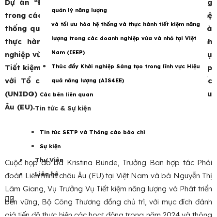
Dự án “Đẩy mạnh hoạt động tiết kiệm năng lượng
quản lý năng lượng
trong các doanh nghiệp công nghiệp lớn thông qua hệ
và tối ưu hóa hệ thống và thực hành tiết kiệm năng
thống quản lý năng lượng và tối ưu hóa hệ thống và
lượng trong các doanh nghiệp vừa và nhỏ tại Việt
thực hành tiết kiệm năng lượng trong các doanh
Nam (IEEP)
nghiệp vừa và nhỏ tại Việt Nam” (Dự án IEEP), do
Vụ
Tiết kiệm năng lượng và Phát triền bền vững phối hợp
Thúc đẩy Khởi nghiệp Sáng tạo trong lĩnh vực Hiệu
với Tổ chức Phát triển công nghiệp Liên hợp quốc
quả năng lượng (AIS4EE)
(UNIDO) thực hiện, với sự tài trợ của Liên minh châu
Các bên liên quan
Âu (EU).
Tin tức & Sự kiện
Tin tức SETP và Thông cáo báo chí
Photo: IEEP
Sự kiện
Thư Viện
Cuộc họp do bà Kristina Bünde, Trưởng Ban hợp tác Phái
Liên hệ
đoàn Liên minh châu Âu (EU) tại Việt Nam và bà Nguyễn Thị
Lâm Giang, Vụ Trưởng Vụ Tiết kiệm năng lượng và Phát triển
bền vững, Bộ Công Thương đồng chủ trì, với mục đích đánh
giá tiến độ thực hiện các hoạt động trong năm 2024 và thông