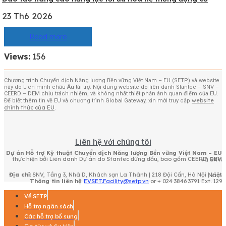
23 Th6 2026
Read more
Views:
156
Chương trình Chuyển dịch Năng lượng Bền vững Việt Nam – EU (SETP) và website
này do Liên minh châu Âu tài trợ. Nội dung website do liên danh Stantec – SNV –
CEERD – DEM chịu trách nhiệm, và không nhất thiết phản ánh quan điểm của EU.
website
Để biết thêm tin về EU và chương trình Global Gateway, xin mời truy cập
chính thức của EU
.
Liên hệ với chúng tôi
Dự án Hỗ trợ Kỹ thuật Chuyển dịch Năng lượng Bền vững Việt Nam – EU
thực hiện bởi Liên danh Dự án do Stantec đứng đầu, bao gồm CEERD, DEM và SNV.
Địa chỉ
: SNV, Tầng 3, Nhà D, Khách sạn La Thành | 218 Đội Cấn, Hà Nội | Việt Nam
Thông tin liên hệ
:
EVSET.Facility@setp.vn
or + 024 3846 3791 Ext. 129
Về SETP
Hỗ trợ ngân sách
Các hỗ trợ bổ sung