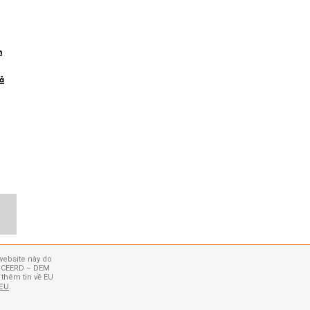
m
ả
website này do
 – CEERD – DEM
 thêm tin về EU
 EU
.