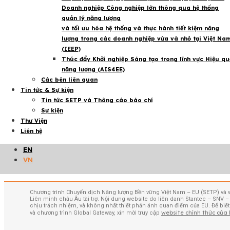
Doanh nghiệp Công nghiệp lớn thông qua hệ thống
Dự án EVSET tổ chức Buổi chia sẻ thông tin cho
quản lý năng lượng
Đợt kêu gọi Hỗ trợ Kỹ thuật lần thứ ba
và tối ưu hóa hệ thống và thực hành tiết kiệm năng
27 Th1 2026
lượng trong các doanh nghiệp vừa và nhỏ tại Việt Na
(IEEP)
Đại sứ EU: Cải cách của Việt Nam sẽ tiếp tục
Thúc đẩy Khởi nghiệp Sáng tạo trong lĩnh vực Hiệu qu
thu hút nhà đầu tư nước ngoài
năng lượng (AIS4EE)
Các bên liên quan
14 Th11 2025
Tin tức & Sự kiện
Thụy Điển hỗ trợ Việt Nam chuyển dịch năng
Tin tức SETP và Thông cáo báo chí
lượng theo hướng bền vững và công bằng
Sự kiện
Thư Viện
12 Th11 2025
Liên hệ
Xem thêm
EN
VN
Views:
170
Chương trình Chuyển dịch Năng lượng Bền vững Việt Nam – EU (SETP) và 
Liên minh châu Âu tài trợ. Nội dung website do liên danh Stantec – SNV
chịu trách nhiệm, và không nhất thiết phản ánh quan điểm của EU. Để biết
website chính thức của
và chương trình Global Gateway, xin mời truy cập