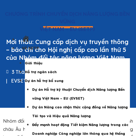
CHƯƠNG TRÌNH CHUYỂN DỊCH NĂNG LƯỢNG BỀN
VỮNG
VIỆT NAM – EU (SETP)
Trang
Mời thầu: Cung cấp dịch vụ truyền thông
chủ
Về SETP
– báo chí cho Hội nghị cấp cao lần thứ 5
của Nhóm đối tác năng lượng Việt Nam
Giới thiệu
3 Tháng 4 2025
Hỗ trợ ngân sách
|
EVSET
,
Năng lượng Việt Nam
,
SETP
Dự án hỗ trợ bổ sung
Dự án Hỗ trợ kỹ thuật Chuyển dịch Năng lượng Bền
vững Việt Nam – EU (EVSET)
Dự án Nâng cao nhận thức cộng đồng về Năng lượng
Tái tạo và Hiệu quả Năng lượng
Nhóm đối tác năng lượng Việt Nam (VEPG), được Liên minh
Đẩy mạnh hoạt động Tiết kiệm Năng lượng trong các
châu Âu hỗ trợ thông qua Chương trình Chuyển dịch Năng
Doanh nghiệp Công nghiệp lớn thông qua hệ thống