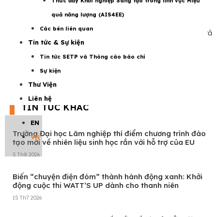
Thúc đẩy Khởi nghiệp Sáng tạo trong lĩnh vực Hiệu
Adrian.Twomey@stantec.com
quả năng lượng (AIS4EE)
Các bên liên quan
Để biết thêm thông tin về gói thầu, xin mời tham khảo mô tả
Tin tức & Sự kiện
chi tiết tại
đây
.
Tin tức SETP và Thông cáo báo chí
Views:
184
Sự kiện
Thư Viện
Liên hệ
TIN TỨC KHÁC
EN
Trường Đại học Lâm nghiệp thí điểm chương trình đào
VN
tạo mới về nhiên liệu sinh học rắn với hỗ trợ của EU
5 Th8 2026
Biến “chuyện điện đóm” thành hành động xanh: Khởi
động cuộc thi WATT’S UP dành cho thanh niên
15 Th7 2026