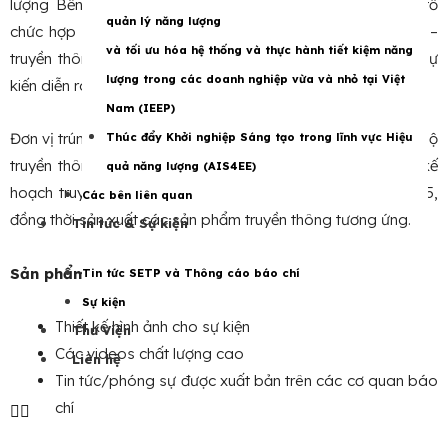
lượng Bền vững Việt Nam – EU (SETP), mời các đơn vị/tổ
quản lý năng lượng
chức hợp lệ gửi đề xuất tư vấn cung cấp dịch vụ báo chí –
và tối ưu hóa hệ thống và thực hành tiết kiệm năng
truyền thông cho Hội nghị cấp cao lần thứ 5 của VEPG dự
lượng trong các doanh nghiệp vừa và nhỏ tại Việt
kiến diễn ra vào tháng Năm năm 2025.
Nam (IEEP)
Đơn vị trúng thầu sẽ phối hợp với Ban thư ký VEPG và cán bộ
Thúc đẩy Khởi nghiệp Sáng tạo trong lĩnh vực Hiệu
truyền thông của SETP xây dựng và thực hiện kế hoạch kế
quả năng lượng (AIS4EE)
hoạch truyền thông cho sự kiện Hội nghị cấp cao lần thứ 5,
Các bên liên quan
đồng thời sản xuất các sản phẩm truyền thông tương ứng.
Tin tức & Sự kiện
Sản phẩm dự kiến của gói thầu gồm:
Tin tức SETP và Thông cáo báo chí
Sự kiện
Thiết kế hình ảnh cho sự kiện
Thư Viện
Các videos chất lượng cao
Liên hệ
Tin tức/phóng sự được xuất bản trên các cơ quan báo
chí