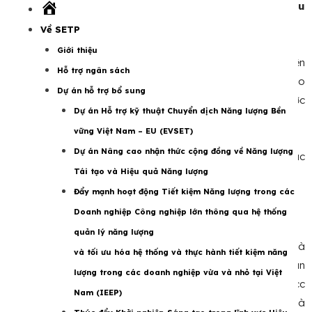
Các đơn vị/tổ chức đủ điều kiện cần đáp ứng yêu cầu
Trang
chủ
về:
Về SETP
Giới thiệu
Ít nhất 5 năm kinh nghiệm thiết kế hình ảnh, thực hiện
Hỗ trợ ngân sách
các sản phẩm truyền thông, quan hệ công chúng cho
Dự án hỗ trợ bổ sung
các sự kiện có sự tham gia của các cơ quan nhà nước
Dự án Hỗ trợ kỹ thuật Chuyển dịch Năng lượng Bền
và đối tác quốc tế
vững Việt Nam – EU (EVSET)
Danh mục các sản phẩm tương ứng đã thực hiện
Dự án Nâng cao nhận thức cộng đồng về Năng lượng
Kinh nghiệm thực hiện sản phẩm truyền thông cho các
Tái tạo và Hiệu quả Năng lượng
sự kiện năng lượng được ưu tiên
Đẩy mạnh hoạt động Tiết kiệm Năng lượng trong các
Hạn nộp hồ sơ:
10/04/2025, 17:00 giờ Việt Nam
Doanh nghiệp Công nghiệp lớn thông qua hệ thống
quản lý năng lượng
Các đơn vị/cá nhân quan tâm vui ling gửi đề xuất kỹ thuật và
và tối ưu hóa hệ thống và thực hành tiết kiệm năng
đề xuất tài chính cùng ít nhất 3 sản phẩm có liên quan về Ban
lượng trong các doanh nghiệp vừa và nhỏ tại Việt
thư ký VEPG theo email:
secretariat@vepg.org.vn
, cc
Nam (IEEP)
tdothihuyen@snv.org
,
Alessia.Maina@stantec.com
và