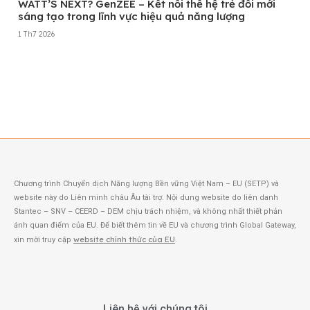
WATT’S NEXT? GenZEE – Kết nối thế hệ trẻ đổi mới
sáng tạo trong lĩnh vực hiệu quả năng lượng
1 Th7 2026
Xem thêm
Chương trình Chuyển dịch Năng lượng Bền vững Việt Nam – EU (SETP) và
website này do Liên minh châu Âu tài trợ. Nội dung website do liên danh
Stantec – SNV – CEERD – DEM chịu trách nhiệm, và không nhất thiết phản
ánh quan điểm của EU. Để biết thêm tin về EU và chương trình Global Gateway,
website chính thức của EU
xin mời truy cập
.
Liên hệ với chúng tôi