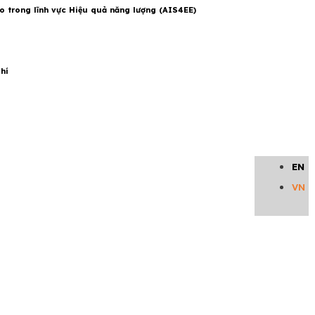
o trong lĩnh vực Hiệu quả năng lượng (AIS4EE)
hí
EN
VN