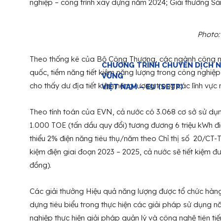
nghiệp – công trình xây dựng năm 2024; Giải thưởng S
Photo
Theo thống kê của Bộ Công Thương, các ngành công ng
CHƯƠNG TRÌNH CHUYỂN DỊCH 
quốc, tiềm năng tiết kiệm năng lượng trong công nghiệ
VỮNG
cho thấy dư địa tiết kiệm năng lượng trong các lĩnh vực r
VIỆT NAM – EU (SETP)
Theo tính toán của EVN, cả nước có 3.068 cơ sở sử dụn
1.000 TOE (tấn dầu quy đổi) tương đương 6 triệu kWh điệ
thiểu 2% điện năng tiêu thụ/năm theo Chỉ thị số 20/CT-
kiệm điện giai đoạn 2023 – 2025, cả nước sẽ tiết kiệm 
đồng).
Các giải thưởng Hiệu quả năng lượng được tổ chức hàng
dựng tiêu biểu trong thực hiện các giải pháp sử dụng n
nghiệp thực hiện giải pháp quản lý và công nghệ tiên t