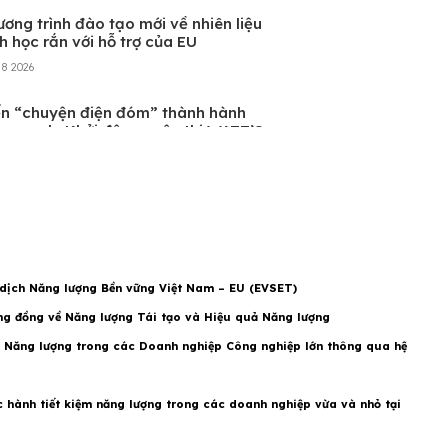
ường Đại học Lâm nghiệp thí điểm
ương trình đào tạo mới về nhiên liệu
h học rắn với hỗ trợ của EU
h8 2026
ến “chuyện điện đóm” thành hành
ng xanh: Khởi động cuộc thi WATT’S
 dành cho thanh niên
h7 2026
TT’S NEXT? GenZEE – Kết nối thế hệ
 đổi mới sáng tạo trong lĩnh vực hiệu
ả năng lượng
7 2026
 dịch Năng lượng Bền vững Việt Nam – EU (EVSET)
g đồng về Năng lượng Tái tạo và Hiệu quả Năng lượng
 Năng lượng trong các Doanh nghiệp Công nghiệp lớn thông qua hệ
Xem thêm
c hành tiết kiệm năng lượng trong các doanh nghiệp vừa và nhỏ tại