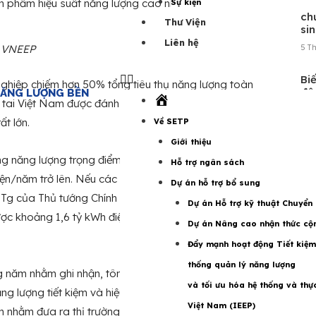
ản phẩm hiệu suất năng lượng cao nhất năm 2024”.
Sự kiện
Tr
ch
Thư Viện
sin
Liên hệ
5 T
: VNEEP
Bi
hiệp chiếm hơn 50% tổng tiêu thụ năng lượng toàn
độ
NĂNG LƯỢNG BỀN
Trang
p tai Việt Nam được đánh giá vào khoảng từ 20 – 30%,
UP
chủ
ất lớn.
Về SETP
15 T
Giới thiệu
WA
g năng lượng trọng điểm có mức tiêu thụ năng lượng từ
Hỗ trợ ngân sách
trẻ
n/năm trở lên. Nếu các cơ sở này chỉ cần tiết kiệm tối
qu
Dự án hỗ trợ bổ sung
TTg của Thủ tướng Chính phủ về việc tăng cường tiết
1 Th
Dự án Hỗ trợ kỹ thuật Chuyển
được khoảng 1,6 tỷ kWh điện (tương đương hơn 3.200 tỷ
Dự án Nâng cao nhận thức cộn
Đẩy mạnh hoạt động Tiết kiệm
thống quản lý năng lượng
 năm nhằm ghi nhận, tôn vinh những công trình xây
và tối ưu hóa hệ thống và thự
ăng lượng tiết kiệm và hiệu quả, khuyến khích các doanh
Việt Nam (IEEP)
iến nhằm đưa ra thị trường các sản phẩm có hiệu suất