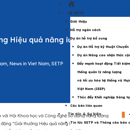
Trang
chủ
Về SETP
Giới thiệu
Hỗ trợ ngân sách
ởng Hiệu quả năng lượng năm
Dự án hỗ trợ bổ sung
Dự án Hỗ trợ kỹ thuật Chuyển
Dự án Nâng cao nhận thức cộn
Nam
,
News in Viet Nam
,
SETP
Đẩy mạnh hoạt động Tiết kiệm
thống quản lý năng lượng
và tối ưu hóa hệ thống và thự
Việt Nam (IEEP)
Thúc đẩy Khởi nghiệp Sáng tạ
Các bên liên quan
Tin tức & Sự kiện
p với Hội Khoa học và Công nghệ sử dụng năng lượng
Tin tức SETP và Thông cáo báo c
t động “Giải thưởng Hiệu quả năng lượng trong công