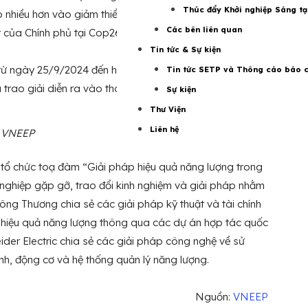
Thúc đẩy Khởi nghiệp Sáng tạ
nhiều hơn vào giảm thiểu biến đổi khí hậu, hướng tới
Các bên liên quan
của Chính phủ tại Cop26.
Tin tức & Sự kiện
 từ ngày 25/9/2024 đến hết ngày 15/11/2024 theo cả 2
Tin tức SETP và Thông cáo báo c
à trao giải diễn ra vào tháng 12 năm 2024.
Sự kiện
Thư Viện
Liên hệ
: VNEEP
tổ chức toạ đàm “Giải pháp hiệu quả năng lượng trong
nghiệp gặp gỡ, trao đổi kinh nghiệm và giải pháp nhằm
ng Thương chia sẻ các giải pháp kỹ thuật và tài chính
p hiệu quả năng lượng thông qua các dự án hợp tác quốc
ider Electric chia sẻ các giải pháp công nghệ về sử
ạnh, động cơ và hệ thống quản lý năng lượng.
Nguồn:
VNEEP