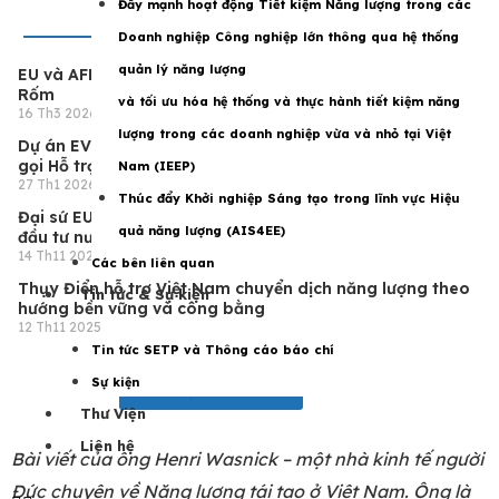
Đẩy mạnh hoạt động Tiết kiệm Năng lượng trong các
Doanh nghiệp Công nghiệp lớn thông qua hệ thống
quản lý năng lượng
EU và AFD hỗ trợ Điện Biên quản lý thiên tai sông Nậm
Rốm
và tối ưu hóa hệ thống và thực hành tiết kiệm năng
16 Th3 2026
lượng trong các doanh nghiệp vừa và nhỏ tại Việt
Dự án EVSET tổ chức Buổi chia sẻ thông tin cho Đợt kêu
gọi Hỗ trợ Kỹ thuật lần thứ ba
Nam (IEEP)
27 Th1 2026
Thúc đẩy Khởi nghiệp Sáng tạo trong lĩnh vực Hiệu
Đại sứ EU: Cải cách của Việt Nam sẽ tiếp tục thu hút nhà
quả năng lượng (AIS4EE)
đầu tư nước ngoài
14 Th11 2025
Các bên liên quan
Thụy Điển hỗ trợ Việt Nam chuyển dịch năng lượng theo
Tin tức & Sự kiện
hướng bền vững và công bằng
12 Th11 2025
Tin tức SETP và Thông cáo báo chí
Sự kiện
Đọc thêm
Thư Viện
Liên hệ
Bài viết của ông Henri Wasnick – một nhà kinh tế người
Đức chuyên về Năng lượng tái tạo ở Việt Nam. Ông là