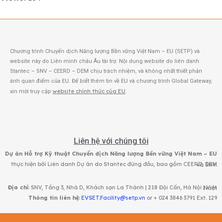
Chương trình Chuyển dịch Năng lượng Bền vững Việt Nam – EU (SETP) và
website này do Liên minh châu Âu tài trợ. Nội dung website do liên danh
Stantec – SNV – CEERD – DEM chịu trách nhiệm, và không nhất thiết phản
ánh quan điểm của EU. Để biết thêm tin về EU và chương trình Global Gateway,
website chính thức của EU
xin mời truy cập
.
Liên hệ với chúng tôi
Dự án Hỗ trợ Kỹ thuật Chuyển dịch Năng lượng Bền vững Việt Nam – EU
thực hiện bởi Liên danh Dự án do Stantec đứng đầu, bao gồm CEERD, DEM và SNV.
Địa chỉ
: SNV, Tầng 3, Nhà D, Khách sạn La Thành | 218 Đội Cấn, Hà Nội | Việt Nam
Thông tin liên hệ
:
EVSET.Facility@setp.vn
or + 024 3846 3791 Ext. 129