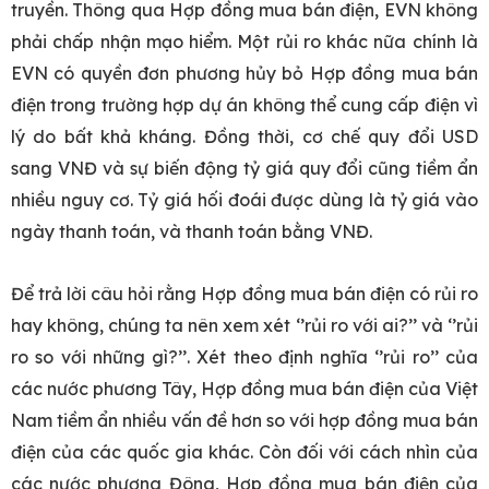
truyền. Thông qua Hợp đồng mua bán điện, EVN không
phải chấp nhận mạo hiểm. Một rủi ro khác nữa chính là
EVN có quyền đơn phương hủy bỏ Hợp đồng mua bán
điện trong trường hợp dự án không thể cung cấp điện vì
lý do bất khả kháng. Đồng thời, cơ chế quy đổi USD
sang VNĐ và sự biến động tỷ giá quy đổi cũng tiềm ẩn
nhiều nguy cơ. Tỷ giá hối đoái được dùng là tỷ giá vào
ngày thanh toán, và thanh toán bằng VNĐ.
Để trả lời câu hỏi rằng Hợp đồng mua bán điện có rủi ro
hay không, chúng ta nên xem xét ‘’rủi ro với ai?’’ và ‘’rủi
ro so với những gì?’’. Xét theo định nghĩa ‘’rủi ro’’ của
các nước phương Tây, Hợp đồng mua bán điện của Việt
Nam tiềm ẩn nhiều vấn đề hơn so với hợp đồng mua bán
điện của các quốc gia khác. Còn đối với cách nhìn của
các nước phương Đông, Hợp đồng mua bán điện của