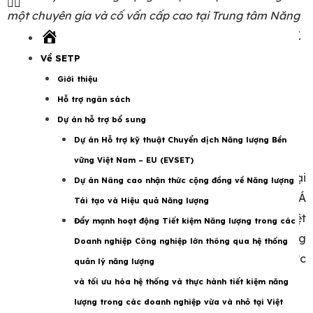
một chuyên gia và cố vấn cấp cao tại Trung tâm Năng
lượng tái tạo thuộc Viện Năng lượng Việt Nam, Hà Nội.
Trang
chủ
Về SETP
Giới thiệu
Hỗ trợ ngân sách
Dự án hỗ trợ bổ sung
Ông Henri Wasnick
Dự án Hỗ trợ kỹ thuật Chuyển dịch Năng lượng Bền
vững Việt Nam – EU (EVSET)
Việt Nam là thành viên của WTO (Tổ chức Thương mại
Dự án Nâng cao nhận thức cộng đồng về Năng lượng
Thế giới) và Hiệp hội các quốc gia Đông Nam Á
Tái tạo và Hiệu quả Năng lượng
(ASEAN). Là quốc gia có thu nhập trung bình thấp, Việt
Đẩy mạnh hoạt động Tiết kiệm Năng lượng trong các
Nam đang tập trung để trở thành một nước công
Doanh nghiệp Công nghiệp lớn thông qua hệ thống
nghiệp. Sự chuyển dịch này tác động mạnh mẽ lên mức
quản lý năng lượng
tiêu thụ năng lượng.
và tối ưu hóa hệ thống và thực hành tiết kiệm năng
lượng trong các doanh nghiệp vừa và nhỏ tại Việt