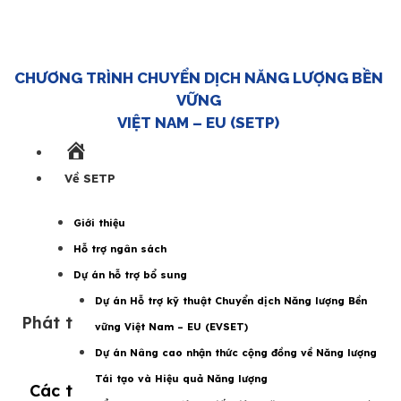
CHƯƠNG TRÌNH CHUYỂN DỊCH NĂNG LƯỢNG BỀN
VỮNG
VIỆT NAM – EU (SETP)
Trang
chủ
Về SETP
Giới thiệu
Hỗ trợ ngân sách
Dự án hỗ trợ bổ sung
Dự án Hỗ trợ kỹ thuật Chuyển dịch Năng lượng Bền
Phát triển Điện gió, cần cơ chế đảm bảo an
vững Việt Nam – EU (EVSET)
toàn cho đầu tư
Dự án Nâng cao nhận thức cộng đồng về Năng lượng
Tái tạo và Hiệu quả Năng lượng
Các tin tức khác về Năng lương Việt Nam