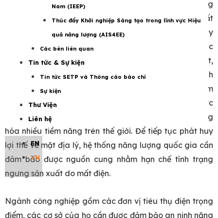
An ninh năng lượng đóng vai trò đặc biệt quan trọng
Nam (IEEP)
trong quá trình chuyển dịch này. Một mặt, sản xuất
Thúc đẩy Khởi nghiệp Sáng tạo trong lĩnh vực Hiệu
năng lượng phải đáp ứng được những nhu cầu ngày
quả năng lượng (AIS4EE)
càng tăng. Mặt khác, hệ thống lưới truyền tải phải được
Các bên liên quan
mở rộng vào đúng không gian và thời gian. Đặc biệt,
Tin tức & Sự kiện
ngành công nghiệp và xây dựng phát triển nhanh
Tin tức SETP và Thông cáo báo chí
chóng nhờ vốn đầu tư nước ngoài, rất khó để Việt Nam
Sự kiện
có thể tự mình vận hành khối lượng đầu tư trong lĩnh vực
Thư Viện
này. Việt Nam cũng là một trung tâm sản xuất hàng
Liên hệ
hóa nhiều tiềm năng trên thế giới. Để tiếp tục phát huy
EN
lợi thế về mặt địa lý, hệ thống năng lượng quốc gia cần
VN
đảm bảo được nguồn cung nhằm hạn chế tình trạng
ngưng sản xuất do mất điện.
Ngành công nghiệp gồm các đơn vị tiêu thụ điện trọng
điểm, các cơ sở của họ cần được đảm bảo an ninh năng