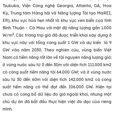
Tsukuba, Viện Công nghệ Georgia, Atlanta, GA, Hoa
Kỳ, Trung tâm Hàng hải và Năng lượng Tái tạo MaREI,
ER), khu vực hứa hẹn nhất là khu vực ven biển của tỉnh
Bình Thuận – Cà Mau với mật độ năng lượng gần 1.000
2
W/m
. Các trang trại gió đã được triển khai xây dựng ở
khu vực này với tổng công suất 1 GW và dự kiến ​​ là 9
GW vào năm 2030. Theo nghiên cứu, vùng biển Việt
Nam có tiềm năng rất lớn về tài nguyên năng lượng gió:
ở vùng nước sâu từ 0 đến 30m với diện tích 111.000 km2
có công suất tiềm năng tới 64.000 GW; và ở vùng nước
sâu từ 30 đến 60m với diện tích 142.000 km2 có công
suất tiềm năng có thể đạt đến 106.000 GW. Hiện tại
chưa có công bố dữ liệu đo gió ngoài khơi, nhưng một
chủ dự án đã bắt đầu thực hiện việc đo đạc của riêng
mình.