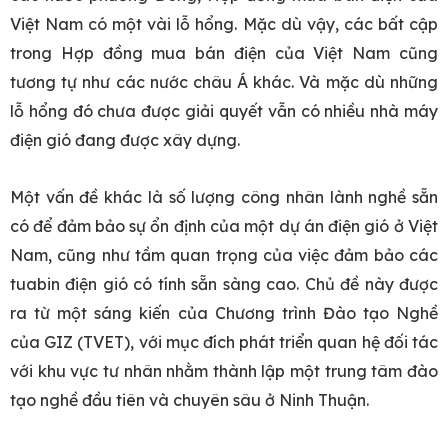
Việt Nam có một vài lỗ hổng. Mặc dù vậy, các bất cập
trong Hợp đồng mua bán điện của Việt Nam cũng
tương tự như các nước châu Á khác. Và mặc dù những
lỗ hổng đó chưa được giải quyết vẫn có nhiều nhà máy
điện gió đang được xây dựng.
Một vấn đề khác là số lượng công nhân lành nghề sẵn
có để đảm bảo sự ổn định của một dự án điện gió ở Việt
Nam, cũng như tầm quan trọng của việc đảm bảo các
tuabin điện gió có tính sẵn sàng cao. Chủ đề này được
ra từ một sáng kiến của Chương trình Đào tạo Nghề
của GIZ (TVET), với mục đích phát triển quan hệ đối tác
với khu vực tư nhân nhằm thành lập một trung tâm đào
tạo nghề đầu tiên và chuyên sâu ở Ninh Thuận.