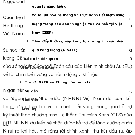
Ngọc Cảnh đã nhất trí thúc đẩy hợp tác tài chính xanh.
quản lý năng lượng
và tối ưu hóa hệ thống và thực hành tiết kiệm năng
Quan hệ đối tác này sẽ tận dụng chương trình hỗ trợ kỹ thuật
lượng trong các doanh nghiệp vừa và nhỏ tại Việt
Hệ thống Tài chính xanh của EIB để hỗ trợ ngành tài chính
Nam (IEEP)
Việt Nam xoay quanh các khoản đầu tư khí hậu.
Thúc đẩy Khởi nghiệp Sáng tạo trong lĩnh vực Hiệu
Sự hợp tác này hỗ trợ chương trình Đối tác Chuyển dịch Năng
quả năng lượng (AIS4EE)
lượng Công bằng của Việt Nam và phù hợp với các ưu tiên
Các bên liên quan
của sáng kiến Cửa ngõ Toàn cầu của Liên minh châu Âu (EU)
Tin tức & Sự kiện
về tài chính bền vững và hành động vì khí hậu.
Tin tức SETP và Thông cáo báo chí
Ngân hàng Đầu tư châu Âu (EIB), cơ quan tài chính của EU,
Sự kiện
và Ngân hàng Nhà nước (NHNN) Việt Nam đã cam kết
Thư Viện
tăng cường hợp tác về tài chính bền vững thông qua hỗ trợ
Liên hệ
kỹ thuật theo chương trình Hệ thống Tài chính Xanh (GFS) của
EIB. NHNN dự kiến ​​sẽ nhận được hỗ trợ để tăng cường quản
lý rủi ro khí hậu, mở rộng tài chính xanh, thu hút đầu tư, áp