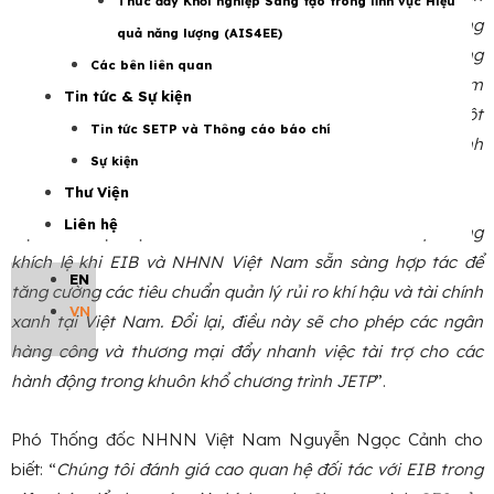
Thúc đẩy Khởi nghiệp Sáng tạo trong lĩnh vực Hiệu
hợp rủi ro khí hậu và đẩy nhanh việc tài trợ cho năng lượng
quả năng lượng (AIS4EE)
tái tạo, giao thông sạch và cơ sở hạ tầng phục hồi. Bằng
Các bên liên quan
cách tăng cường tài chính xanh, EIB đang hỗ trợ Việt Nam
Tin tức & Sự kiện
thu hút đầu tư, tạo ra các cơ hội kinh tế và xây dựng một
Tin tức SETP và Thông cáo báo chí
nền kinh tế tương lai có lợi cho cả người dân và doanh
Sự kiện
nghiệp
”.
Thư Viện
Liên hệ
Đại sứ EU tại Việt Nam Julien Guerrier cho biết: “
Thật đáng
khích lệ khi EIB và NHNN Việt Nam sẵn sàng hợp tác để
EN
tăng cường các tiêu chuẩn quản lý rủi ro khí hậu và tài chính
VN
xanh tại Việt Nam. Đổi lại, điều này sẽ cho phép các ngân
hàng công và thương mại đẩy nhanh việc tài trợ cho các
hành động trong khuôn khổ chương trình JETP
”.
Phó Thống đốc NHNN Việt Nam Nguyễn Ngọc Cảnh cho
biết: “
Chúng tôi đánh giá cao quan hệ đối tác với EIB trong