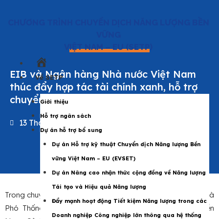
CHƯƠNG TRÌNH CHUYỂN DỊCH NĂNG LƯỢNG BỀN
VỮNG
VIỆT NAM – EU (SETP)
Trang
EIB và Ngân hàng Nhà nước Việt Nam
chủ
Về SETP
thúc đẩy hợp tác tài chính xanh, hỗ trợ
chuyển dịch năng lượng công bằng
Giới thiệu
Hỗ trợ ngân sách
13 Tháng 3 2025
|
SETP
,
Thông cáo báo chí
Dự án hỗ trợ bổ sung
Dự án Hỗ trợ kỹ thuật Chuyển dịch Năng lượng Bền
vững Việt Nam – EU (EVSET)
Dự án Nâng cao nhận thức cộng đồng về Năng lượng
Tái tạo và Hiệu quả Năng lượng
Trong chuyến thăm Hà Nội, Phó Chủ tịch EIB Nicola Beer và
Đẩy mạnh hoạt động Tiết kiệm Năng lượng trong các
Phó Thống đốc Ngân hàng Nhà nước Việt Nam Nguyễn
Doanh nghiệp Công nghiệp lớn thông qua hệ thống