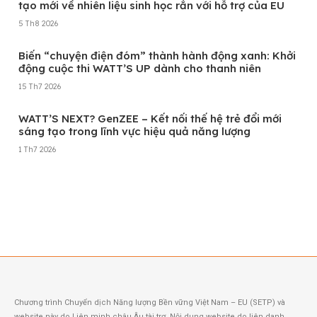
tạo mới về nhiên liệu sinh học rắn với hỗ trợ của EU
5 Th8 2026
Biến “chuyện điện đóm” thành hành động xanh: Khởi
động cuộc thi WATT’S UP dành cho thanh niên
15 Th7 2026
WATT’S NEXT? GenZEE – Kết nối thế hệ trẻ đổi mới
sáng tạo trong lĩnh vực hiệu quả năng lượng
1 Th7 2026
Xem thêm
Chương trình Chuyển dịch Năng lượng Bền vững Việt Nam – EU (SETP) và
website này do Liên minh châu Âu tài trợ. Nội dung website do liên danh