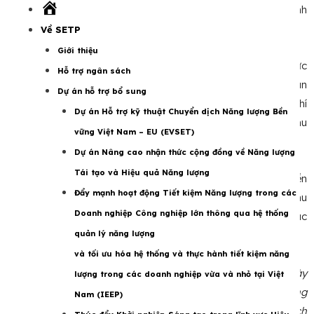
Trang
dụng các thực hành tốt nhất toàn cầu, và phát triển các chính
chủ
sách tài chính bền vững.
Về SETP
Giới thiệu
Được tài trợ bởi Bộ Kinh tế và Hành động Khí hậu Đức
Hỗ trợ ngân sách
(BMWK), chương trình GFS nhằm mục đích giúp các ngân
Dự án hỗ trợ bổ sung
hàng trung ương và các tổ chức tài chính tích hợp rủi ro khí
Dự án Hỗ trợ kỹ thuật Chuyển dịch Năng lượng Bền
hậu vào khuôn khổ pháp lý và thúc đẩy sự tham gia của khu
vững Việt Nam – EU (EVSET)
vực tư nhân vào tài chính bền vững.
Dự án Nâng cao nhận thức cộng đồng về Năng lượng
Tái tạo và Hiệu quả Năng lượng
Thông qua quan hệ đối tác này, NHNN sẽ được trao quyền
Đẩy mạnh hoạt động Tiết kiệm Năng lượng trong các
để tăng cường khả năng hỗ trợ đầu tư vào khí hậu của khu
Doanh nghiệp Công nghiệp lớn thông qua hệ thống
vực tài chính Việt Nam, phù hợp với chương trình Đối tác
quản lý năng lượng
Chuyển dịch Năng lượng Công bằng (JETP) của Việt Nam.
và tối ưu hóa hệ thống và thực hành tiết kiệm năng
Phó Chủ tịch EIB Nicola Beer cho biết: “
Quan hệ đối tác này
lượng trong các doanh nghiệp vừa và nhỏ tại Việt
với NHNN Việt Nam sẽ giúp mở khóa tài chính xanh, trang
Nam (IEEP)
bị cho khu vực tài chính của Việt Nam các công cụ để tích