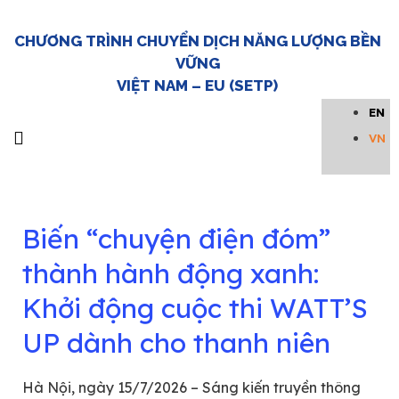
CHƯƠNG TRÌNH CHUYỂN DỊCH NĂNG LƯỢNG BỀN
News Category:
VỮNG
VIỆT NAM – EU (SETP)
Thông cáo báo chí
EN
VN
Về SETP
Tin tức & Sự kiện
Thư Viện
Liên hệ
Trang chủ
Biến “chuyện điện đóm”
thành hành động xanh:
Khởi động cuộc thi WATT’S
UP dành cho thanh niên
Hà Nội, ngày 15/7/2026 – Sáng kiến truyền thông