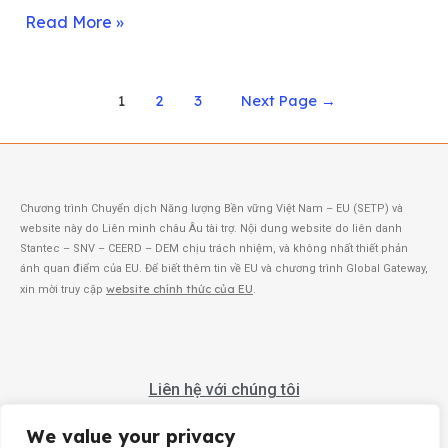
Read More »
1
2
3
Next Page
→
Chương trình Chuyển dịch Năng lượng Bền vững Việt Nam – EU (SETP) và
website này do Liên minh châu Âu tài trợ. Nội dung website do liên danh
Stantec – SNV – CEERD – DEM chịu trách nhiệm, và không nhất thiết phản
ánh quan điểm của EU. Để biết thêm tin về EU và chương trình Global Gateway,
website chính thức của EU
xin mời truy cập
.
Liên hệ với chúng tôi
Dự án Hỗ trợ Kỹ thuật Chuyển dịch Năng lượng Bền vững Việt Nam – EU
We value your privacy
thực hiện bởi Liên danh Dự án do Stantec đứng đầu, bao gồm CEERD, DEM và SNV.